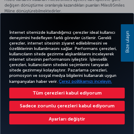
değişen dönüştürme oranlarıyla kazandıkları puanları Miles&Smiles
Miline dönüştürebilmektedirler.
İş birliğimiz hakkında detaylı bilgi almak için
HSBC web sitesini
ziyaret
edebilirsiniz.
İnternet sitemizde kullandığımız çerezler ideal kullanıcı
Bize ulaşın
deneyimini hedefleyen farklı görevler üstlenir. Gerekli
çerezler, internet sitesinin ziyaret edilebilmesini ve
özelliklerinin kullanılmasını sağlar. Performans çerezleri,
kullanıcıların sitede gezinme alışkanlıklarını inceleyerek
Twitter
Facebook
Instagram
Youtube
LinkedIn
Tiktok
Blog
Pinterest
What
internet sitesinin performansını iyileştirir. İşlevsellik
çerezleri, kullanıcıların sitedeki seçimlerini tanıyarak
sitede gezinmeyi kolaylaştırır. Pazarlama çerezleri,
BİLET
FIRSATLAR
CORPORA
promosyon ve sosyal medya bilgilerini kullanarak uygun
AL VE
DENEYİM
VE UÇUŞ
YARDIM
MILES&SMILES
CLUB
YÖNET
NOKTALARI
kampanyaları haber verir.
Çerez politikamızı inceleyin.
Tüm çerezleri kabul ediyorum
Bilgi Toplumu Hizmetleri
Erişilebilirlik
Gizlilik ve Çerez Politikası
Yasal Uyarı
Yolcu Hakları
Sadece zorunlu çerezleri kabul ediyorum
Çerez Ayarlarını Değiştir
Ayarları değiştir
Türk Hava Yolları A.O. Her hakkı saklıdır. © 1996 - 2026