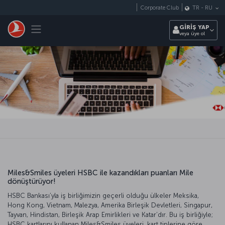
Skip to main content
Corporate Club
TR
-
RU
Toggle navigation
GİRİŞ YAP
veya üye ol
Miles&Smiles üyeleri HSBC ile kazandıkları puanları Mile
dönüştürüyor!
HSBC Bankası’yla iş birliğimizin geçerli olduğu ülkeler Meksika,
Hong Kong, Vietnam, Malezya, Amerika Birleşik Devletleri, Singapur,
Tayvan, Hindistan, Birleşik Arap Emirlikleri ve Katar’dır. Bu iş birliğiyle;
HSBC kartlarını kullanan Miles&Smiles üyeleri, kart tiplerine göre