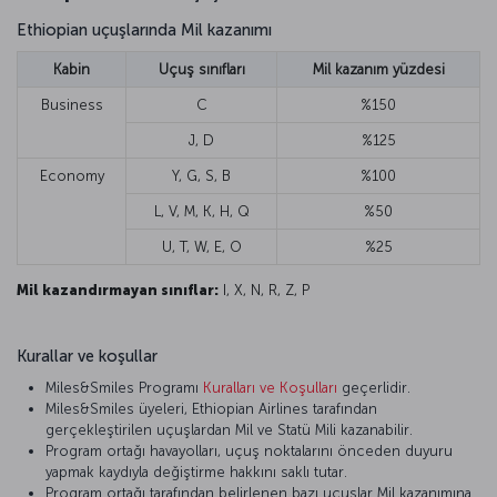
Ethiopian uçuşlarında Mil kazanımı
Kabin
Uçuş sınıfları
Mil kazanım yüzdesi
Business
C
%150
J, D
%125
Economy
Y, G, S, B
%100
L, V, M, K, H, Q
%50
U, T, W, E, O
%25
Mil kazandırmayan sınıflar:
I, X, N, R, Z, P
Kurallar ve koşullar
Miles&Smiles Programı
Kuralları ve Koşulları
geçerlidir.
Miles&Smiles üyeleri, Ethiopian Airlines tarafından
gerçekleştirilen uçuşlardan Mil ve Statü Mili kazanabilir.
Program ortağı havayolları, uçuş noktalarını önceden duyuru
yapmak kaydıyla değiştirme hakkını saklı tutar.
Program ortağı tarafından belirlenen bazı uçuşlar Mil kazanımına