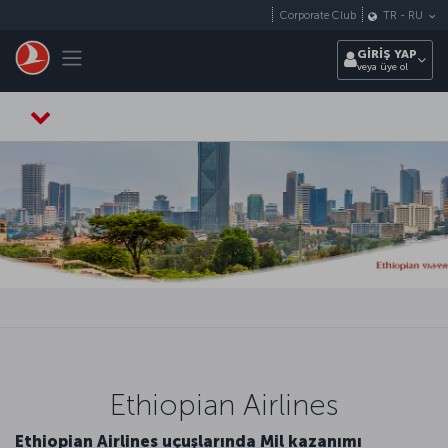
Skip to main content
Corporate Club
TR
-
RU
Toggle navigation
GİRİŞ YAP
veya üye ol
Ethiopian Airlines
Ethiopian Airlines uçuşlarında Mil kazanımı