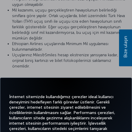
uygun olmayabilir.
Mil kazanımı, uçuşu gerçekleştiren havayolunun belirlediği
sınıflara göre yapılır. Ortak uçuşlarda, bilet üzerindeki Türk Hava
Yolları (THY) uçuş sınıfı ile uçuşu icra eden havayolunun sınıfı
farklılık gösterebilir. Eğer uçuşu gerçekleştiren havayolunun
belirlediği sınıf mil kazandırmıyorsa, bu uçuş için mil kazanımı
mümkün değildir.
Bize ulaşın
Ethiopian Airlines uçuşlarında Minimum Mil uygulaması
bulunmamaktadır.
Uçuşlarınız Miles&Smiles hesap ekstrenize yansıyana kadar,
orijinal biniş kartınızı ve bilet fotokopilerinizi saklamanız
önemlidir.
Detaylı bilgi için
Ethiopian Airlines
’ın resmi internet sitesini ziyaret
edebilirsiniz.
İnternet sitemizde kullandığımız çerezler ideal kullanıcı
deneyimini hedefleyen farklı görevler üstlenir. Gerekli
çerezler, internet sitesinin ziyaret edilebilmesini ve
özelliklerinin kullanılmasını sağlar. Performans çerezleri,
kullanıcıların sitede gezinme alışkanlıklarını inceleyerek
Twitter
Facebook
Instagram
Youtube
LinkedIn
Tiktok
Blog
Pinterest
What
internet sitesinin performansını iyileştirir. İşlevsellik
çerezleri, kullanıcıların sitedeki seçimlerini tanıyarak