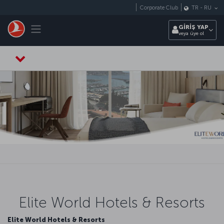
Skip to main content
Corporate Club
TR
-
RU
Toggle navigation
GİRİŞ YAP
veya üye ol
Elite World Hotels & Resorts
Elite World Hotels & Resorts