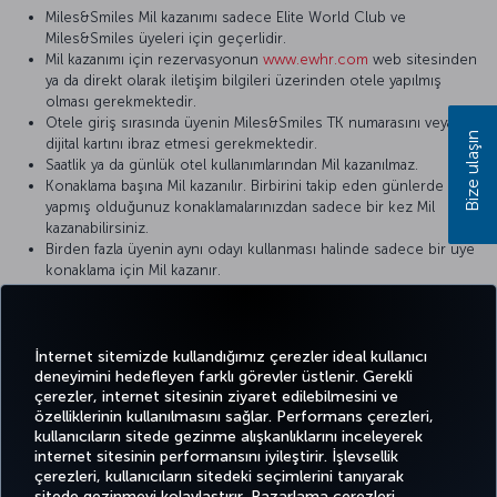
Miles&Smiles Mil kazanımı sadece Elite World Club ve
Miles&Smiles üyeleri için geçerlidir.
Mil kazanımı için rezervasyonun
www.ewhr.com
web sitesinden
ya da direkt olarak iletişim bilgileri üzerinden otele yapılmış
olması gerekmektedir.
Otele giriş sırasında üyenin Miles&Smiles TK numarasını veya
Bize ulaşın
dijital kartını ibraz etmesi gerekmektedir.
Saatlik ya da günlük otel kullanımlarından Mil kazanılmaz.
Konaklama başına Mil kazanılır. Birbirini takip eden günlerde
yapmış olduğunuz konaklamalarınızdan sadece bir kez Mil
kazanabilirsiniz.
Birden fazla üyenin aynı odayı kullanması halinde sadece bir üye
konaklama için Mil kazanır.
Otel konaklamalarınızın Miles&Smiles üyelik hesabınıza yansıması
belirli bir zaman alabilir. Aksaklık anında otel faturanızın
konaklama yaptığınız otele ibrazı gerekmektedir.
İnternet sitemizde kullandığımız çerezler ideal kullanıcı
deneyimini hedefleyen farklı görevler üstlenir. Gerekli
çerezler, internet sitesinin ziyaret edilebilmesini ve
özelliklerinin kullanılmasını sağlar. Performans çerezleri,
kullanıcıların sitede gezinme alışkanlıklarını inceleyerek
Twitter
Facebook
Instagram
Youtube
LinkedIn
Tiktok
Blog
Pinterest
What
internet sitesinin performansını iyileştirir. İşlevsellik
çerezleri, kullanıcıların sitedeki seçimlerini tanıyarak
sitede gezinmeyi kolaylaştırır. Pazarlama çerezleri,
BİLET
FIRSATLAR