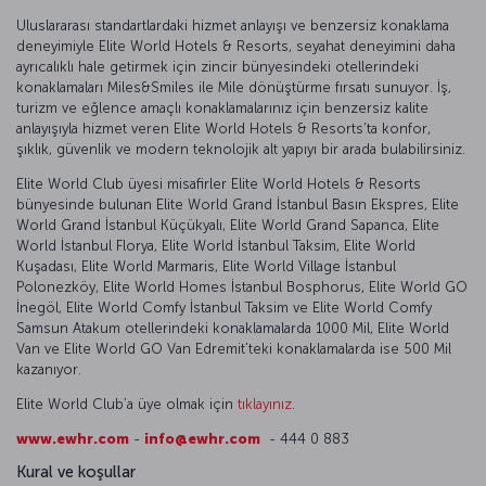
Uluslararası standartlardaki hizmet anlayışı ve benzersiz konaklama
deneyimiyle Elite World Hotels & Resorts, seyahat deneyimini daha
ayrıcalıklı hale getirmek için zincir bünyesindeki otellerindeki
konaklamaları Miles&Smiles ile Mile dönüştürme fırsatı sunuyor. İş,
turizm ve eğlence amaçlı konaklamalarınız için benzersiz kalite
anlayışıyla hizmet veren Elite World Hotels & Resorts’ta konfor,
şıklık, güvenlik ve modern teknolojik alt yapıyı bir arada bulabilirsiniz.
Elite World Club üyesi misafirler Elite World Hotels & Resorts
bünyesinde bulunan Elite World Grand İstanbul Basın Ekspres, Elite
World Grand İstanbul Küçükyalı, Elite World Grand Sapanca, Elite
World İstanbul Florya, Elite World İstanbul Taksim, Elite World
Kuşadası, Elite World Marmaris, Elite World Village İstanbul
Polonezköy, Elite World Homes İstanbul Bosphorus, Elite World GO
İnegöl, Elite World Comfy İstanbul Taksim ve Elite World Comfy
Samsun Atakum otellerindeki konaklamalarda 1000 Mil, Elite World
Van ve Elite World GO Van Edremit’teki konaklamalarda ise 500 Mil
kazanıyor.
Elite World Club’a üye olmak için
tıklayınız
.
www.ewhr.com
-
info@ewhr.com
- 444 0 883
Kural ve koşullar