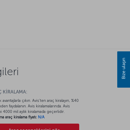
Bize ulaşın
leri
 KİRALAMA:
k avantajlarla çıkın. Avis’ten araç kiralayın, %40
mden faydalanın. Avis kiralamalarında. Avis
mi 4000 mil aylık kiralamada geçerlidir.
ma araç kiralama fiyatı:
N/A