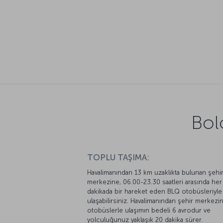
Bol
TOPLU TAŞIMA:
Havalimanından 13 km uzaklıkta bulunan şehi
merkezine, 06.00-23.30 saatleri arasında her
dakikada bir hareket eden BLQ otobüsleriyle
ulaşabilirsiniz. Havalimanından şehir merkezi
otobüslerle ulaşımın bedeli 6 avrodur ve
yolculuğunuz yaklaşık 20 dakika sürer.