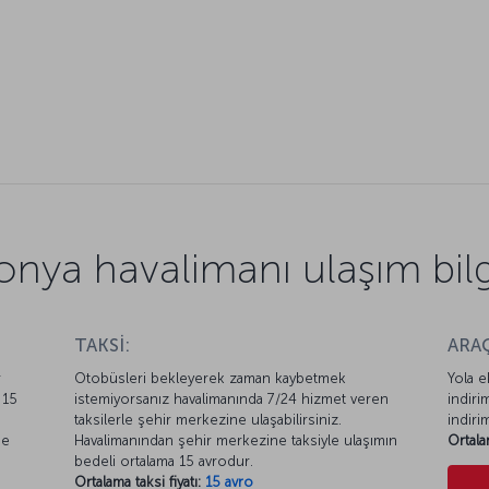
onya havalimanı ulaşım bilgi
TAKSİ:
ARAÇ
r
Otobüsleri bekleyerek zaman kaybetmek
Yola e
 15
istemiyorsanız havalimanında 7/24 hizmet veren
indiri
taksilerle şehir merkezine ulaşabilirsiniz.
indiri
ne
Havalimanından şehir merkezine taksiyle ulaşımın
Ortala
bedeli ortalama 15 avrodur.
Ortalama taksi fiyatı:
15 avro