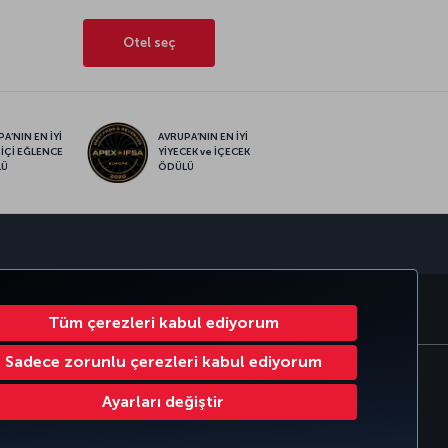
Otel seç
A’NIN EN İYİ
AVRUPA’NIN EN İYİ
 İÇİ EĞLENCE
YİYECEK ve İÇECEK
LÜ
ÖDÜLÜ
sapp
RATE CLUB
TÜRK HAVA YOLLARI
Tüm çerezleri kabul ediyorum
Sadece zorunlu çerezleri kabul ediyorum
Çerez Ayarlarını Değiştir
Ayarları değiştir