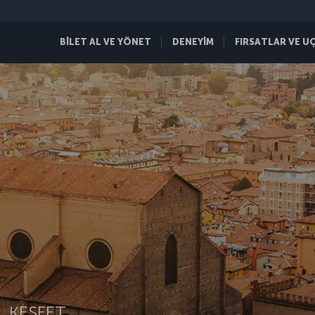
BİLET AL VE YÖNET
DENEYİM
FIRSATLAR VE U
 KEŞFET.