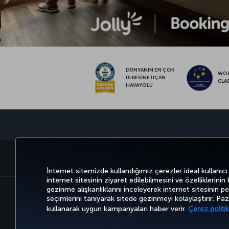
DÜNYANIN EN ÇOK
WO
ÜLKESİNE UÇAN
CLA
HAVAYOLU
BİLET AL VE YÖNET
DENEYİM
İnternet sitemizde kullandığımız çerezler ideal kullanıcı
internet sitesinin ziyaret edilebilmesini ve özelliklerinin
gezinme alışkanlıklarını inceleyerek internet sitesinin perf
seçimlerini tanıyarak sitede gezinmeyi kolaylaştırır. P
Bilgi Toplumu Hizmetleri
Erişilebilirli
kullanarak uygun kampanyaları haber verir.
Çerez politik