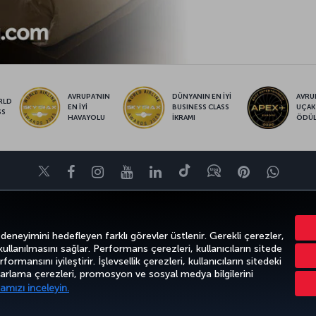
AVRUPA’NIN
DÜNYANIN EN İYİ
AVRUP
RLD
EN İYİ
BUSINESS CLASS
UÇAK
SS
HAVAYOLU
İKRAMI
ÖDÜ
Twitter
Facebook
Instagram
Youtube
LinkedIn
Tiktok
Blog
Pinterest
What
FIRSATLAR VE UÇUŞ NOKTALARI
YARDIM
MILES&SMILES
CORPO
 deneyimini hedefleyen farklı görevler üstlenir. Gerekli çerezler,
 kullanılmasını sağlar. Performans çerezleri, kullanıcıların sitede
ormansını iyileştirir. İşlevsellik çerezleri, kullanıcıların sitedeki
azarlama çerezleri, promosyon ve sosyal medya bilgilerini
k
Gizlilik ve Çerez Politikası
Yasal Uyarı
Yolcu Hakları
amızı inceleyin.
Türk Hava Yolları A.O. Her hakkı saklıdır. © 1996 - 2026