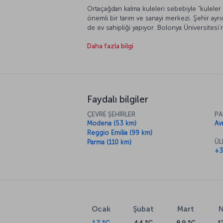
Ortaçağdan kalma kuleleri sebebiyle “kuleler ke
önemli bir tarım ve sanayi merkezi. Şehir ayr
de ev sahipliği yapıyor. Bolonya Üniversitesi’n
merkezini yürüyerek kolayca dolaşabileceğiniz
Daha fazla bilgi
tatil fırsatı sunuyor.
Faydalı bilgiler
ÇEVRE ŞEHİRLER
PA
Modena (53 km)
Av
Reggio Emilia (99 km)
ÜL
Parma (110 km)
+3
Ocak
Şubat
Mart
N