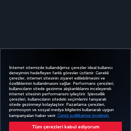
İnternet sitemizde kullandığımız çerezler ideal kullanıcı
deneyimini hedefleyen farklı görevler üstlenir. Gerekli
çerezler, internet sitesinin ziyaret edilebilmesini ve
özelliklerinin kullanılmasını sağlar. Performans çerezleri,
kullanıcıların sitede gezinme alışkanlıklarını inceleyerek
Twitter
Facebook
Instagram
Youtube
LinkedIn
Tiktok
Blog
Pinterest
What
internet sitesinin performansını iyileştirir. İşlevsellik
çerezleri, kullanıcıların sitedeki seçimlerini tanıyarak
sitede gezinmeyi kolaylaştırır. Pazarlama çerezleri,
BİLET
FIRSATLAR
CORPORA
AL VE
DENEYİM
VE UÇUŞ
YARDIM
MILES&SMILES
promosyon ve sosyal medya bilgilerini kullanarak uygun
CLUB
YÖNET
NOKTALARI
kampanyaları haber verir.
Çerez politikamızı inceleyin.
Tüm çerezleri kabul ediyorum