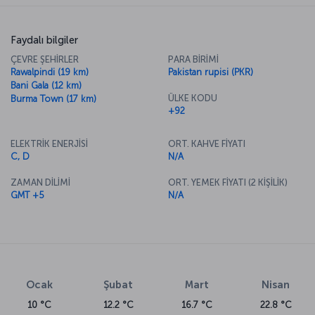
Faydalı bilgiler
ÇEVRE ŞEHİRLER
PARA BİRİMİ
Rawalpindi (19 km)
Pakistan rupisi (PKR)
Bani Gala (12 km)
ÜLKE KODU
Burma Town (17 km)
+92
ELEKTRİK ENERJİSİ
ORT. KAHVE FİYATI
C, D
N/A
ZAMAN DİLİMİ
ORT. YEMEK FİYATI (2 KİŞİLİK)
GMT +5
N/A
Ocak
Şubat
Mart
Nisan
10 °C
12.2 °C
16.7 °C
22.8 °C