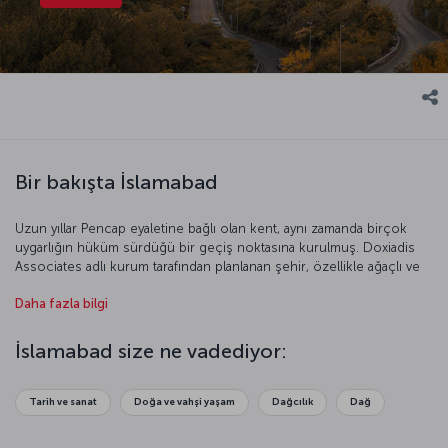
Bir bakışta İslamabad
Uzun yıllar Pencap eyaletine bağlı olan kent, aynı zamanda birçok
uygarlığın hüküm sürdüğü bir geçiş noktasına kurulmuş. Doxiadis
Associates adlı kurum tarafından planlanan şehir, özellikle ağaçlı ve
geniş caddeleriyle ön plana çıkıyor. Pakistan’ın en önemli kültür
Daha fazla bilgi
merkezi İslamabad’ı keşfetmek için geç kalmayın.
İslamabad size ne vadediyor:
Tarih ve sanat
Doğa ve vahşi yaşam
Dağcılık
Dağ