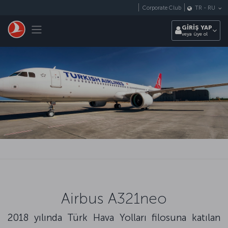
Skip to main content
Corporate Club
TR
-
RU
Toggle navigation
GİRİŞ YAP
veya üye ol
Airbus A321neo
2018 yılında Türk Hava Yolları filosuna katılan