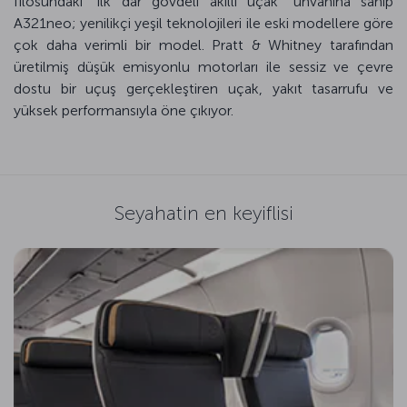
filosundaki “ilk dar gövdeli akıllı uçak” unvanına sahip
A321neo; yenilikçi yeşil teknolojileri ile eski modellere göre
çok daha verimli bir model. Pratt & Whitney tarafından
üretilmiş düşük emisyonlu motorları ile sessiz ve çevre
dostu bir uçuş gerçekleştiren uçak, yakıt tasarrufu ve
yüksek performansıyla öne çıkıyor.
Seyahatin en keyiflisi