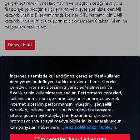
gerçekleştirerek Türk Hava Yolları ve program ortağı hava yolu
firmalarıyla yapacağınız uçuşlardan ve alışverişlerinizlerden Mil
kazanabilirsiniz. Bilet alımlarında ise her 6 TL harcama için 1 Mil
kazanabilir ve yurt içi uçuşlarınıza ait ödemeleri 6 taksit imkanı ile
gerçekleştirebilirsiniz.
Detaylı bilgi
Yurt içinde ayrıcalıklar sizin
İnternet sitemizde kullandığımız çerezler ideal kullanıcı
elinizde
deneyimini hedefleyen farklı görevler üstlenir. Gerekli
çerezler, internet sitesinin ziyaret edilebilmesini ve
özelliklerinin kullanılmasını sağlar. Performans çerezleri,
kullanıcıların sitede gezinme alışkanlıklarını inceleyerek
Twitter
Facebook
Instagram
Youtube
LinkedIn
Tiktok
Blog
Pinterest
What
internet sitesinin performansını iyileştirir. İşlevsellik
çerezleri, kullanıcıların sitedeki seçimlerini tanıyarak
sitede gezinmeyi kolaylaştırır. Pazarlama çerezleri,
BİLET
FIRSATLAR
CORPORA
promosyon ve sosyal medya bilgilerini kullanarak uygun
AL VE
DENEYİM
VE UÇUŞ
YARDIM
MILES&SMILES
CLUB
YÖNET
NOKTALARI
kampanyaları haber verir.
Çerez politikamızı inceleyin.
Tüm çerezleri kabul ediyorum