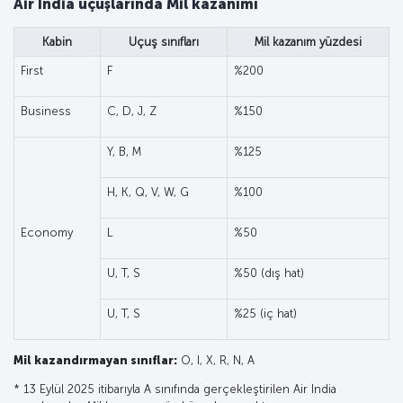
Air India uçuşlarında Mil kazanımı
Kabin
Uçuş sınıfları
Mil kazanım yüzdesi
First
F
%200
Business
C, D, J, Z
%150
Y, B, M
%125
H, K, Q, V, W, G
%100
Economy
L
%50
U, T, S
%50 (dış hat)
U, T, S
%25 (iç hat)
Mil kazandırmayan sınıflar:
O, I, X, R, N, A
* 13 Eylül 2025 itibarıyla A sınıfında gerçekleştirilen Air India