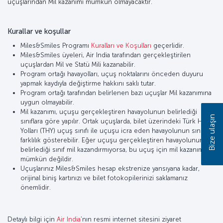
uçuşlarından Mil kazanımı mümkün olmayacaktır.
Kurallar ve koşullar
Miles&Smiles Programı
Kuralları ve Koşulları
geçerlidir.
Miles&Smiles üyeleri, Air India tarafından gerçekleştirilen
uçuşlardan Mil ve Statü Mili kazanabilir.
Program ortağı havayolları, uçuş noktalarını önceden duyuru
yapmak kaydıyla değiştirme hakkını saklı tutar.
Program ortağı tarafından belirlenen bazı uçuşlar Mil kazanımına
uygun olmayabilir.
Mil kazanımı, uçuşu gerçekleştiren havayolunun belirlediği
Bize ulaşın
sınıflara göre yapılır. Ortak uçuşlarda, bilet üzerindeki Türk Hava
Yolları (THY) uçuş sınıfı ile uçuşu icra eden havayolunun sınıfı
farklılık gösterebilir. Eğer uçuşu gerçekleştiren havayolunun
belirlediği sınıf mil kazandırmıyorsa, bu uçuş için mil kazanımı
mümkün değildir.
Uçuşlarınız Miles&Smiles hesap ekstrenize yansıyana kadar,
orijinal biniş kartınızı ve bilet fotokopilerinizi saklamanız
önemlidir.
Detaylı bilgi için
Air India
’nın resmi internet sitesini ziyaret