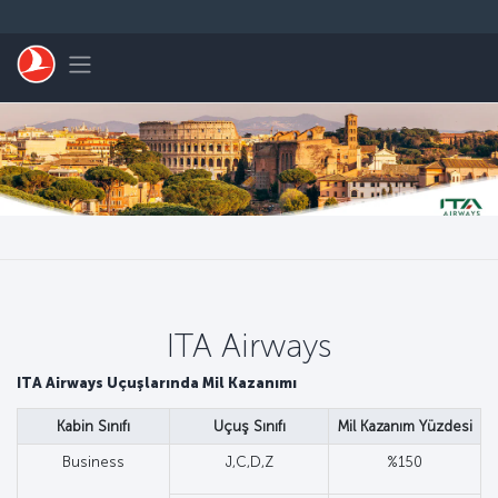
Skip to main content
Toggle navigation
ITA Airways
ITA Airways Uçuşlarında Mil Kazanımı
Kabin Sınıfı
Uçuş Sınıfı
Mil Kazanım Yüzdesi
Business
J,C,D,Z
%150