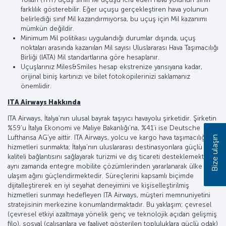
farklılık gösterebilir. Eğer uçuşu gerçekleştiren hava yolunun
belirlediği sınıf Mil kazandırmıyorsa, bu uçuş için Mil kazanımı
mümkün değildir.
Minimum Mil politikası uygulandığı durumlar dışında, uçuş
noktaları arasında kazanılan Mil sayısı Uluslararası Hava Taşımacılığı
Birliği (IATA) Mil standartlarına göre hesaplanır.
Uçuşlarınız Miles&Smiles hesap ekstrenize yansıyana kadar,
orijinal biniş kartınızı ve bilet fotokopilerinizi saklamanız
önemlidir.
ITA Airways Hakkında
ITA Airways, İtalya’nın ulusal bayrak taşıyıcı havayolu şirketidir. Şirketin
%59’u İtalya Ekonomi ve Maliye Bakanlığı’na, %41’i ise Deutsche
Lufthansa AG’ye aittir. ITA Airways, yolcu ve kargo hava taşımacılığı
Bize ulaşın
hizmetleri sunmakta; İtalya’nın uluslararası destinasyonlara güçlü ve
kaliteli bağlantısını sağlayarak turizmi ve dış ticareti desteklemekte,
aynı zamanda entegre mobilite çözümlerinden yararlanarak ülke içi
ulaşım ağını güçlendirmektedir. Süreçlerini kapsamlı biçimde
dijitalleştirerek en iyi seyahat deneyimini ve kişiselleştirilmiş
hizmetleri sunmayı hedefleyen ITA Airways, müşteri memnuniyetini
stratejisinin merkezine konumlandırmaktadır. Bu yaklaşım; çevresel
(çevresel etkiyi azaltmaya yönelik genç ve teknolojik açıdan gelişmiş
filo), sosyal (çalışanlara ve faaliyet gösterilen topluluklara güçlü odak)