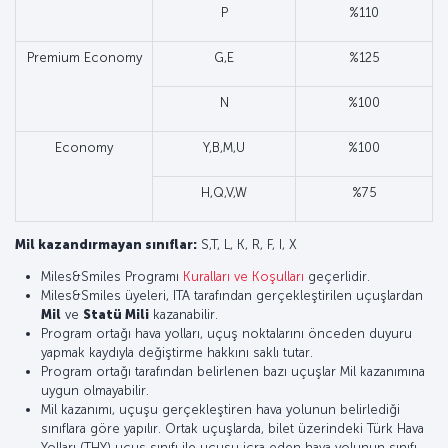
P
%110
Premium Economy
G,E
%125
N
%100
Economy
Y,B,M,U
%100
H,Q,V,W
%75
Mil kazandırmayan sınıflar:
S,T, L, K, R, F, I, X
Miles&Smiles Programı
Kuralları ve Koşulları
geçerlidir.
Miles&Smiles üyeleri, ITA tarafından gerçekleştirilen uçuşlardan
Mil
ve
Statü Mili
kazanabilir.
Program ortağı hava yolları, uçuş noktalarını önceden duyuru
yapmak kaydıyla değiştirme hakkını saklı tutar.
Program ortağı tarafından belirlenen bazı uçuşlar Mil kazanımına
uygun olmayabilir.
Mil kazanımı, uçuşu gerçekleştiren hava yolunun belirlediği
sınıflara göre yapılır. Ortak uçuşlarda, bilet üzerindeki Türk Hava
Yolları (THY) uçuş sınıfı ile uçuşu icra eden hava yolunun sınıfı