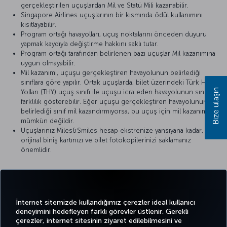
gerçekleştirilen uçuşlardan Mil ve Statü Mili kazanabilir.
Singapore Airlines uçuşlarının bir kısmında ödül kullanımını
kısıtlayabilir.
Program ortağı havayolları, uçuş noktalarını önceden duyuru
yapmak kaydıyla değiştirme hakkını saklı tutar.
Program ortağı tarafından belirlenen bazı uçuşlar Mil kazanımına
uygun olmayabilir.
Mil kazanımı, uçuşu gerçekleştiren havayolunun belirlediği
sınıflara göre yapılır. Ortak uçuşlarda, bilet üzerindeki Türk Hava
Bize ulaşın
Yolları (THY) uçuş sınıfı ile uçuşu icra eden havayolunun sınıfı
farklılık gösterebilir. Eğer uçuşu gerçekleştiren havayolunun
belirlediği sınıf mil kazandırmıyorsa, bu uçuş için mil kazanımı
mümkün değildir.
Uçuşlarınız Miles&Smiles hesap ekstrenize yansıyana kadar,
orijinal biniş kartınızı ve bilet fotokopilerinizi saklamanız
önemlidir.
Detaylı bilgi için
Singapore Airlines
’ın resmi internet sitesini ziyaret
edebilirsiniz.
İnternet sitemizde kullandığımız çerezler ideal kullanıcı
deneyimini hedefleyen farklı görevler üstlenir. Gerekli
çerezler, internet sitesinin ziyaret edilebilmesini ve