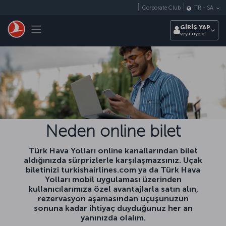
Skip to main content
Corporate Club
TR
-
SA
Toggle navigation
GİRİŞ YAP
veya üye ol
Neden online bilet
Türk Hava Yolları online kanallarından bilet
aldığınızda sürprizlerle karşılaşmazsınız. Uçak
biletinizi turkishairlines.com ya da Türk Hava
Yolları mobil uygulaması üzerinden
kullanıcılarımıza özel avantajlarla satın alın,
rezervasyon aşamasından uçuşunuzun
sonuna kadar ihtiyaç duyduğunuz her an
yanınızda olalım.