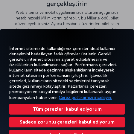
gerçekleştirin
Web sitemiz ve mobil uygulamamızda oturum açtığınızda
hesabınızdaki Mil miktarını görebilir, bu Millerle ödül bilet
düzenleyebilirsiniz. Ayrıca hesabınız üzerinden bilet satın
aldığınızda, uçuşunuzu tamamlamanızın ardından kazandığınız
yeni Miller hesabınıza otomatik olarak yüklenir.
İnternet sitemizde kullandığımız çerezler ideal kullanıcı
deneyimini hedefleyen farklı görevler üstlenir. Gerekli
çerezler, internet sitesinin ziyaret edilebilmesini ve
özelliklerinin kullanılmasını sağlar. Performans çerezleri,
kullanıcıların sitede gezinme alışkanlıklarını inceleyerek
Twitter
Facebook
Instagram
Youtube
LinkedIn
Tiktok
Blog
Pinterest
What
internet sitesinin performansını iyileştirir. İşlevsellik
çerezleri, kullanıcıların sitedeki seçimlerini tanıyarak
sitede gezinmeyi kolaylaştırır. Pazarlama çerezleri,
BİLET
FIRSATLAR
CORPORA
promosyon ve sosyal medya bilgilerini kullanarak uygun
AL VE
DENEYİM
VE UÇUŞ
YARDIM
MILES&SMILES
CLUB
YÖNET
NOKTALARI
kampanyaları haber verir.
Çerez politikamızı inceleyin.
Tüm çerezleri kabul ediyorum
Bilgi Toplumu Hizmetleri
Erişilebilirlik
Gizlilik ve Çerez Politikası
Yasal Uyarı
Yolcu Hakları
Sadece zorunlu çerezleri kabul ediyorum
Çerez Ayarlarını Değiştir
Türk Hava Yolları A.O. Her hakkı saklıdır. © 1996 - 2026