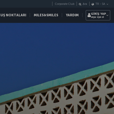
Corporate Club
Ara
TR
-
SA
GİRİŞ YAP
ÇUŞ NOKTALARI
MILES&SMILES
YARDIM
veya üye ol