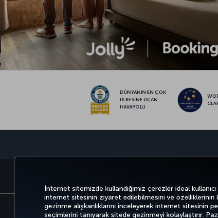
DÜNYANIN EN ÇOK
WO
ÜLKESİNE UÇAN
CLA
HAVAYOLU
BİLET AL VE YÖNET
DENEYİM
İnternet sitemizde kullandığımız çerezler ideal kullanıcı
internet sitesinin ziyaret edilebilmesini ve özelliklerinin
gezinme alışkanlıklarını inceleyerek internet sitesinin perf
seçimlerini tanıyarak sitede gezinmeyi kolaylaştırır. P
Bilgi Toplumu Hizmetleri
Erişilebilirli