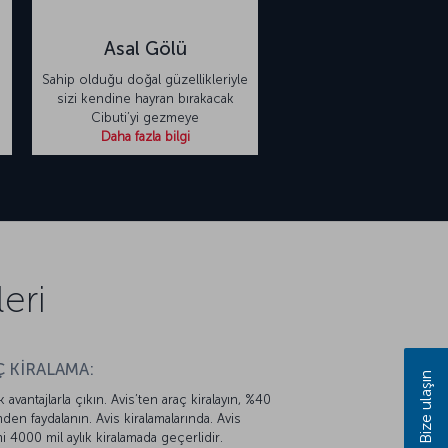
Asal Gölü
Sahip olduğu doğal güzellikleriyle
sizi kendine hayran bırakacak
Cibuti’yi gezmeye
Daha fazla bilgi
eri
 KİRALAMA:
Bize ulaşın
k avantajlarla çıkın. Avis’ten araç kiralayın, %40
mden faydalanın. Avis kiralamalarında. Avis
mi 4000 mil aylık kiralamada geçerlidir.