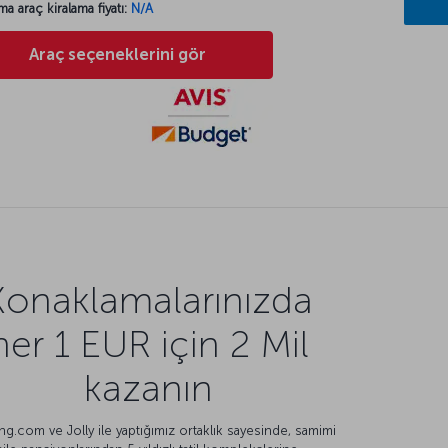
ma araç kiralama fiyatı:
N/A
Araç seçeneklerini gör
Konaklamalarınızda
her 1 EUR için 2 Mil
kazanın
g.com ve Jolly ile yaptığımız ortaklık sayesinde, samimi