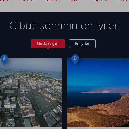
8.9 °C
31.1 °C
33.9 °C
36.7 °C
36.1 °C
33.3 
Cibuti
şehrinin en iyileri
Mutlaka gör
En iyiler
A
D