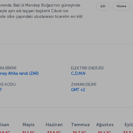
ısmında; Bab’ül Mendep Boğazı’nın güneyinde
Çöl
Yüzme
yle aynı adı taşıyan başkent Cibuti ise
 ülke çapındaki uluslararası ticaretin en kilit
 Cibuti’de yaşarken şehir, komşusu Etiyopya
 İhracatının büyük bölümünü Cibuti Limanı
s Ababa’dan başlayan demiryolu hattıyla
RA BİRİMİ
ELEKTRİK ENERJİSİ
ney Afrika randı (ZAR)
C,D,M,N
KE KODU
ZAMAN DİLİMİ
7
GMT +2
isan
Mayis
Haziran
Temmuz
Ağustos
Eylü