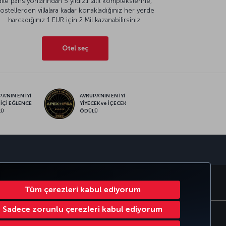
aile pansiyonlarından 5 yıldızlı tatil komplekslerine,
ostellerden villalara kadar konakladığınız her yerde
harcadığınız 1 EUR için 2 Mil kazanabilirsiniz.
Otel seç
A’NIN EN İYİ
AVRUPA’NIN EN İYİ
 İÇİ EĞLENCE
YİYECEK ve İÇECEK
LÜ
ÖDÜLÜ
sapp
RATE CLUB
TÜRK HAVA YOLLARI
Tüm çerezleri kabul ediyorum
Sadece zorunlu çerezleri kabul ediyorum
Çerez Ayarlarını Değiştir