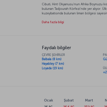
Cibuti, Hint Okyanusu'nun Afrika Boynuzu k
bulunan Tadjourah Körfezi’nde yer alıyor. Ülke
kuzeybatısında bulunan liman bölgesi sayesinde
geçiş noktası. Toplam nüfusun %70’i başkent
Daha fazla bilgi
için de ticari açıdan yaşamsal önem taşıyor.
üzerinden gerçekleştiren ülke, başkenti Addi
Cibuti’ye bağlanıyor.
Faydalı bilgiler
ÇEVRE ŞEHİRLER
PA
Balbala (8 km)
Gü
Hayabley (7 km)
ÜL
Loyada (19 km)
+2
Ocak
Şubat
Mart
N