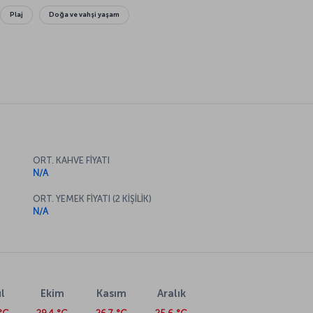
Plaj
Doğa ve vahşi yaşam
ORT. KAHVE FİYATI
N/A
ORT. YEMEK FİYATI (2 KİŞİLİK)
N/A
l
Ekim
Kasım
Aralık