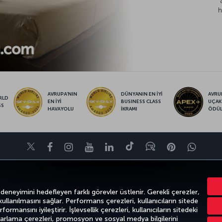
h
AVRUPA’NIN
DÜNYANIN EN İYİ
AVRUP
RLD
EN İYİ
BUSINESS CLASS
UÇAK
SS
HAVAYOLU
İKRAMI
ÖDÜ
Twitter
Facebook
Instagram
Youtube
LinkedIn
Tiktok
Blog
Pinterest
What
FIRSATLAR VE UÇUŞ NOKTALARI
YARDIM
MILES&SMILES
CORPO
 deneyimini hedefleyen farklı görevler üstlenir. Gerekli çerezler,
 kullanılmasını sağlar. Performans çerezleri, kullanıcıların sitede
ormansını iyileştirir. İşlevsellik çerezleri, kullanıcıların sitedeki
azarlama çerezleri, promosyon ve sosyal medya bilgilerini
k
Gizlilik ve Çerez Politikası
Yasal Uyarı
Yolcu Hakları