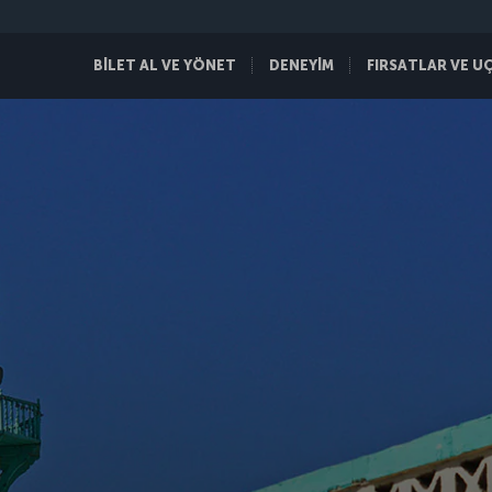
BİLET AL VE YÖNET
DENEYİM
FIRSATLAR VE U