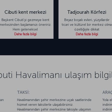
Cibuti kent merkezi
Tadjourah Körfezi
Başkent Cibuti’yi gezmeye kent
Beyaz boyalı evleri, yüzyıllardır
merkezinden başlamanızı öneririz.
ticari ve kültürel bir merkez olma
Hem geleneksel
özelliğiyle dikkat
Daha fazla bilgi
Daha fazla bilgi
buti Havalimanı ulaşım bilgil
TAKSİ:
ARAÇ
nan
Havalimanından şehir merkezine uçak saatlerinde
Yola e
hizmet veren taksilerle ulaşabilirsiniz.
indiri
Havalimanından şehir merkezine taksiyle ulaşımın
indiri