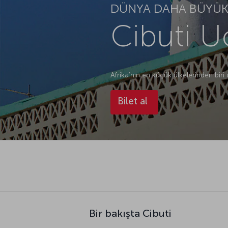
DÜNYA DAHA BÜYÜK.
Cibuti Uç
Afrika’nın en küçük ülkelerinden biri
Bilet al
Bir bakışta Cibuti