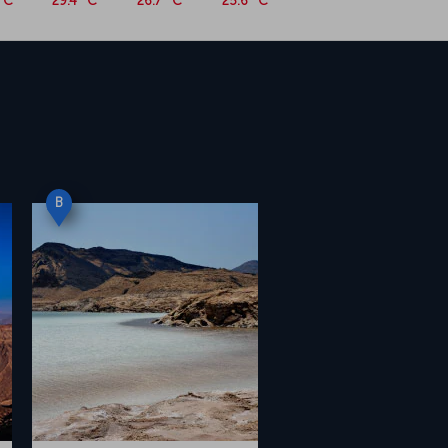
°C
29.4 °C
26.7 °C
25.6 °C
B