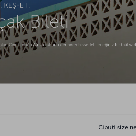
 KEŞFET.
ak Bileti
 olan Cibuti, doğu Afrika ruhunu derinden hissedebileceğiniz bir tatil va
Cibuti size n