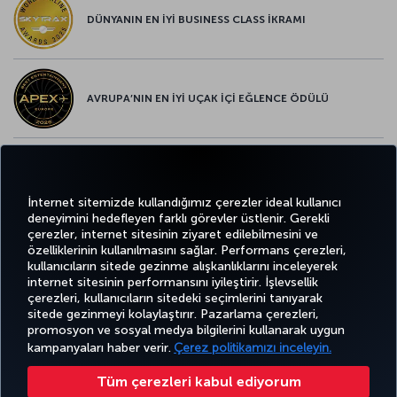
DÜNYANIN EN İYİ BUSINESS CLASS İKRAMI
AVRUPA’NIN EN İYİ UÇAK İÇİ EĞLENCE ÖDÜLÜ
AVRUPA’NIN EN İYİ YİYECEK ve İÇECEK ÖDÜLÜ
İnternet sitemizde kullandığımız çerezler ideal kullanıcı
deneyimini hedefleyen farklı görevler üstlenir. Gerekli
çerezler, internet sitesinin ziyaret edilebilmesini ve
özelliklerinin kullanılmasını sağlar. Performans çerezleri,
kullanıcıların sitede gezinme alışkanlıklarını inceleyerek
Twitter
Facebook
Instagram
Youtube
LinkedIn
Tiktok
Blog
Pinterest
What
internet sitesinin performansını iyileştirir. İşlevsellik
çerezleri, kullanıcıların sitedeki seçimlerini tanıyarak
sitede gezinmeyi kolaylaştırır. Pazarlama çerezleri,
BİLET
FIRSATLAR
CORPORA
promosyon ve sosyal medya bilgilerini kullanarak uygun
AL VE
DENEYİM
VE UÇUŞ
YARDIM
MILES&SMILES
CLUB
YÖNET
NOKTALARI
kampanyaları haber verir.
Çerez politikamızı inceleyin.
Tüm çerezleri kabul ediyorum