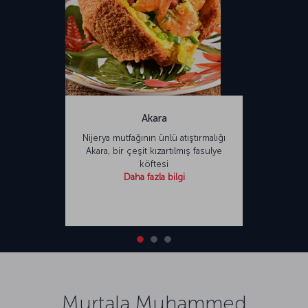
Akara
Nijerya mutfağının ünlü atıştırmalığı
Akara, bir çeşit kızartılmış fasulye
köftesi
Daha fazla bilgi
Murtala Muhammed