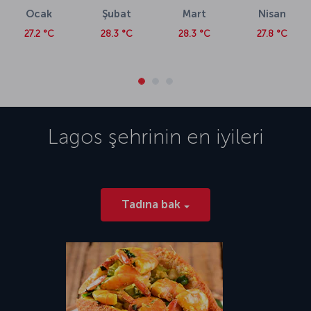
Ocak
Şubat
Mart
Nisan
27.2 °C
28.3 °C
28.3 °C
27.8 °C
Lagos
şehrinin en iyileri
Tadına bak