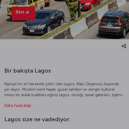
Bilet al
Bir bakışta Lagos
Nijerya’nın en hareketli şehri olan Lagos, Atlas Okyanusu kıyısında
yer alıyor. Modern kent hayatı, güzel sahilleri ve zengin kültürel
mirası bir arada bulabileceğiniz Lagos; müziği, sanat galerileri, tiyatro
ve sinemalarıyla da dikkat çekiyor. Elegushi ve Tarkwa Bay plajlarında
Daha fazla bilgi
güneşlenip akşamları canlı müzik dinleyebilir, Nijerya Ulusal Müzesi’ni
ve Nike Sanat Galerisi’ni gezebilirsiniz. Önereceğimiz bir diğer gezi
noktası ise Victoria Adası. Şehir merkezinden bir köprüyle ulaşılan
Lagos size ne vadediyor:
ada, hareketli yaşamı, lüks otelleri ve restoranlarıyla ünlü. Lagos’un
enerji dolu sokaklarındaki pazarlarda ise el yapımı ürünler, kumaşlar,