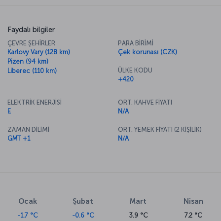
Faydalı bilgiler
ÇEVRE ŞEHİRLER
PARA BİRİMİ
Karlovy Vary (128 km)
Çek korunası (CZK)
Pizen (94 km)
ÜLKE KODU
Liberec (110 km)
+420
ELEKTRİK ENERJİSİ
ORT. KAHVE FİYATI
E
N/A
ZAMAN DİLİMİ
ORT. YEMEK FİYATI (2 KİŞİLİK)
GMT +1
N/A
Ocak
Şubat
Mart
Nisan
-1.7 °C
-0.6 °C
3.9 °C
7.2 °C