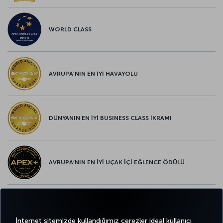
WORLD CLASS
AVRUPA’NIN EN İYİ HAVAYOLU
DÜNYANIN EN İYİ BUSINESS CLASS İKRAMI
AVRUPA’NIN EN İYİ UÇAK İÇİ EĞLENCE ÖDÜLÜ
AVRUPA’NIN EN İYİ YİYECEK ve İÇECEK ÖDÜLÜ
İnternet sitemizde kullandığımız çerezler ideal kullanıcı