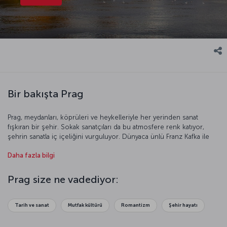
Bir bakışta Prag
Prag, meydanları, köprüleri ve heykelleriyle her yerinden sanat
fışkıran bir şehir. Sokak sanatçıları da bu atmosfere renk katıyor,
şehrin sanatla iç içeliğini vurguluyor. Dünyaca ünlü Franz Kafka ile
dünyanın en ünlü sanat tasarımcısı ve ressamlarından biri olan
Daha fazla bilgi
Alphonse Mucha gibi önemli isimleri yetiştiren Prag, sokaklarında
kaybolunması gereken bir kent. Bu kentte kayboluşunuz güzel bir
yapıyla, sevimli bir kafeyle ya da Çek lezzetlerini tadabileceğiniz bir
Prag size ne vadediyor:
restoranla karşılaşmanızı sağlayacak. Bu gezinizde bırakın Prag
sokakları, sizi kentin en güzel yerlerine ulaştırsın.
Tarih ve sanat
Mutfak kültürü
Romantizm
Şehir hayatı