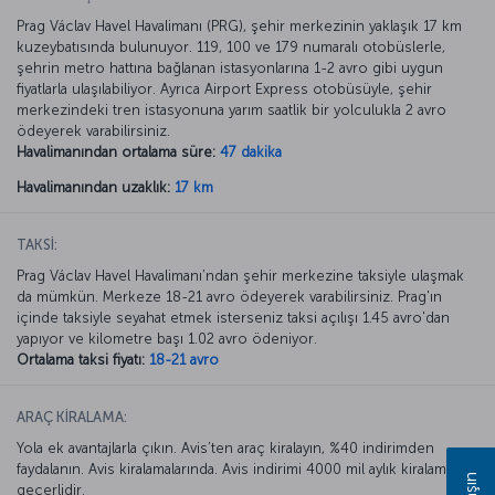
Prag Václav Havel Havalimanı (PRG), şehir merkezinin yaklaşık 17 km
kuzeybatısında bulunuyor. 119, 100 ve 179 numaralı otobüslerle,
şehrin metro hattına bağlanan istasyonlarına 1-2 avro gibi uygun
fiyatlarla ulaşılabiliyor. Ayrıca Airport Express otobüsüyle, şehir
merkezindeki tren istasyonuna yarım saatlik bir yolculukla 2 avro
ödeyerek varabilirsiniz.
Havalimanından ortalama süre:
47 dakika
Havalimanından uzaklık:
17 km
TAKSİ:
Prag Václav Havel Havalimanı’ndan şehir merkezine taksiyle ulaşmak
da mümkün. Merkeze 18-21 avro ödeyerek varabilirsiniz. Prag'ın
içinde taksiyle seyahat etmek isterseniz taksi açılışı 1.45 avro'dan
yapıyor ve kilometre başı 1.02 avro ödeniyor.
Ortalama taksi fiyatı:
18-21 avro
ARAÇ KİRALAMA:
Yola ek avantajlarla çıkın. Avis’ten araç kiralayın, %40 indirimden
faydalanın. Avis kiralamalarında. Avis indirimi 4000 mil aylık kiralamada
geçerlidir.