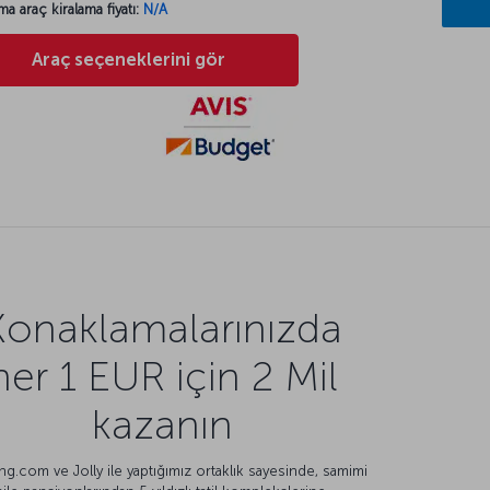
ma araç kiralama fiyatı:
N/A
Araç seçeneklerini gör
Konaklamalarınızda
her 1 EUR için 2 Mil
kazanın
g.com ve Jolly ile yaptığımız ortaklık sayesinde, samimi