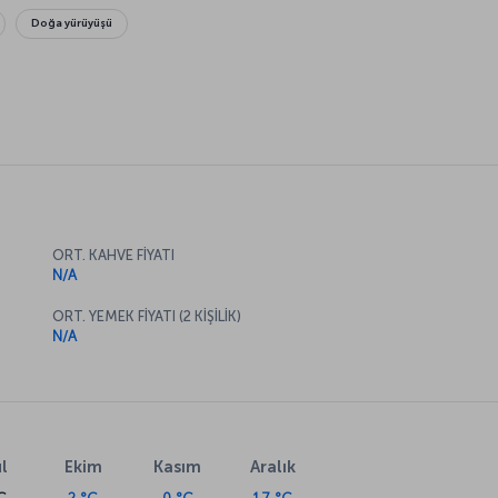
Doğa yürüyüşü
ORT. KAHVE FİYATI
N/A
ORT. YEMEK FİYATI (2 KİŞİLİK)
N/A
l
Ekim
Kasım
Aralık