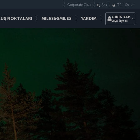
Corporate Club
Ara
TR
-
SA
GİRİŞ YAP
ÇUŞ NOKTALARI
MILES&SMILES
YARDIM
veya üye ol