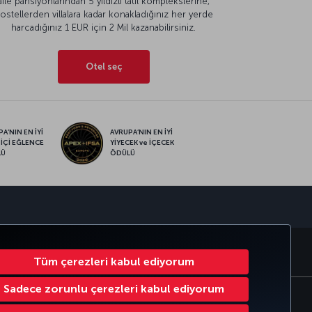
aile pansiyonlarından 5 yıldızlı tatil komplekslerine,
ostellerden villalara kadar konakladığınız her yerde
harcadığınız 1 EUR için 2 Mil kazanabilirsiniz.
Otel seç
A’NIN EN İYİ
AVRUPA’NIN EN İYİ
 İÇİ EĞLENCE
YİYECEK ve İÇECEK
LÜ
ÖDÜLÜ
sapp
RATE CLUB
TÜRK HAVA YOLLARI
Tüm çerezleri kabul ediyorum
Sadece zorunlu çerezleri kabul ediyorum
Çerez Ayarlarını Değiştir