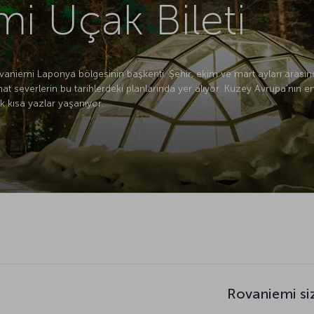
i Uçak Bileti
vaniemi Laponya bölgesinin başkenti. Şehir, ekim ve mart ayları arasında
hat severlerin bu tarihlerdeki planlarında yer alıyor. Kuzey Avrupa'nın en
 kısa yazlar yaşanıyor.
Rovaniemi si