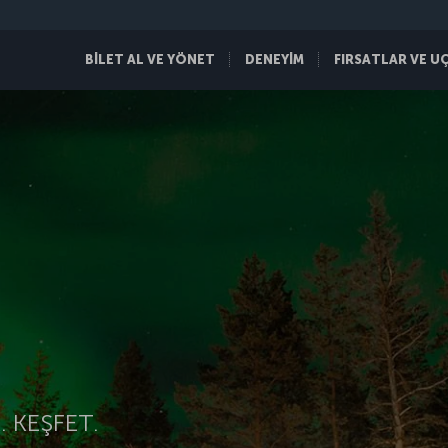
BİLET AL VE YÖNET
DENEYİM
FIRSATLAR VE U
 KEŞFET.