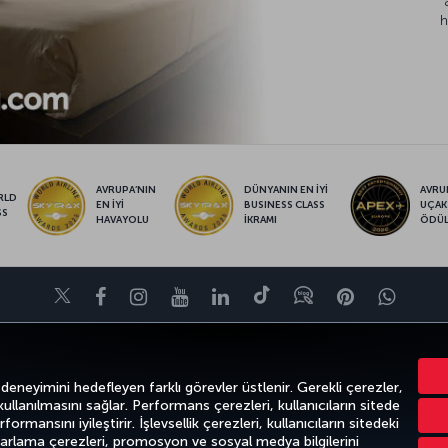
h
AVRUPA’NIN
DÜNYANIN EN İYİ
AVRUP
RLD
EN İYİ
BUSINESS CLASS
UÇAK
SS
HAVAYOLU
İKRAMI
ÖDÜ
Twitter
Facebook
Instagram
Youtube
LinkedIn
Tiktok
Blog
Pinterest
What
FIRSATLAR VE UÇUŞ NOKTALARI
YARDIM
MILES&SMILES
CORPO
 deneyimini hedefleyen farklı görevler üstlenir. Gerekli çerezler,
 kullanılmasını sağlar. Performans çerezleri, kullanıcıların sitede
ormansını iyileştirir. İşlevsellik çerezleri, kullanıcıların sitedeki
azarlama çerezleri, promosyon ve sosyal medya bilgilerini
k
Gizlilik ve Çerez Politikası
Yasal Uyarı
Yolcu Hakları