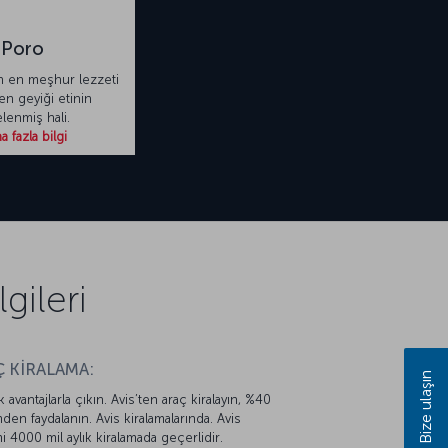
Poro
ın en meşhur lezzeti
en geyiği etinin
lenmiş hali.
 fazla bilgi
gileri
 KİRALAMA:
Bize ulaşın
k avantajlarla çıkın. Avis’ten araç kiralayın, %40
mden faydalanın. Avis kiralamalarında. Avis
mi 4000 mil aylık kiralamada geçerlidir.