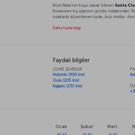
Noel Baba'nın köyü olarak bilinen
Santa Cla
Rovaniemi kış aylarının gözde rotalarından. R
kızaklarla düzenlenen turlar, buz oteller, do
yaşayan hayvanları görebileceğiniz hayvanat b
Daha fazla bilgi
yaşayabileceğiniz bir yer. Soğuğu iliklerini
bavulunuza en kalın ve soğuktan koruyan kıya
otelleri ziyaret etmeden dönmeyin.
Faydalı bilgiler
ÇEVRE ŞEHİRLER
PA
Helsinki (900 km)
Av
Oulu (205 km)
ÜL
Kajaani (335 km)
+3
Ocak
Şubat
Mart
N