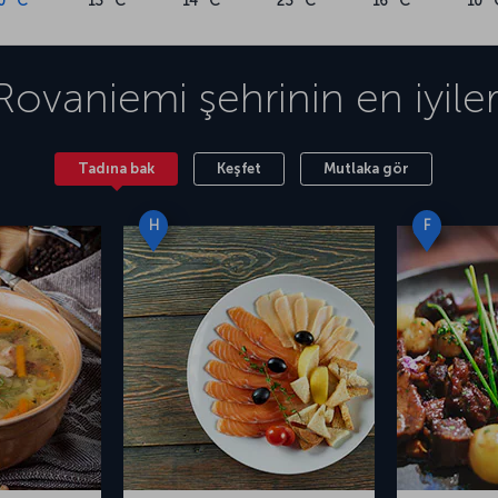
0 °C
13 °C
14 °C
23 °C
16 °C
10 °
Rovaniemi
şehrinin en iyiler
Tadına bak
Keşfet
Mutlaka gör
H
F