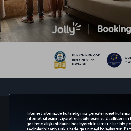
DÜNYANIN EN ÇOK
WO
ÜLKESİNE UÇAN
CLA
HAVAYOLU
BİLET AL VE YÖNET
DENEYİM
İnternet sitemizde kullandığımız çerezler ideal kullanıcı
internet sitesinin ziyaret edilebilmesini ve özelliklerinin
gezinme alışkanlıklarını inceleyerek internet sitesinin perf
seçimlerini tanıyarak sitede gezinmeyi kolaylaştırır. P
Bilgi Toplumu Hizmetleri
Erişilebilirli