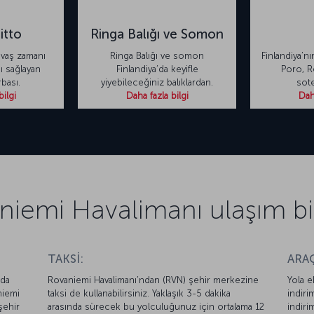
itto
Ringa Balığı ve Somon
avaş zamanı
Ringa Balığı ve somon
Finlandiya’n
nı sağlayan
Finlandiya’da keyifle
Poro, R
bası.
yiyebileceğiniz balıklardan.
sote
bilgi
Daha fazla bilgi
Daha
iemi Havalimanı ulaşım bil
TAKSİ:
ARAÇ
 da
Rovaniemi Havalimanı’ndan (RVN) şehir merkezine
Yola e
niemi
taksi de kullanabilirsiniz. Yaklaşık 3-5 dakika
indiri
şehir
arasında sürecek bu yolculuğunuz için ortalama 12
indiri