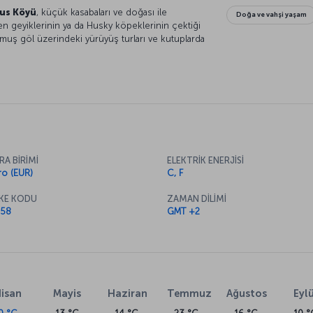
us Köyü
, küçük kasabaları ve doğası ile
Doğa ve vahşi yaşam
en geyiklerinin ya da Husky köpeklerinin çektiği
nmuş göl üzerindeki yürüyüş turları ve kutuplarda
ahçesi ile Rovaniemi, farklı deneyimler
ze kadar hissedeceğiniz Rovaniemi’ye gitmeden
fetlerinizi koymayı unutmayın. Ayrıca iglo ve buz
RA BİRİMİ
ELEKTRİK ENERJİSİ
ro (EUR)
C, F
KE KODU
ZAMAN DİLİMİ
58
GMT +2
isan
Mayis
Haziran
Temmuz
Ağustos
Eylü