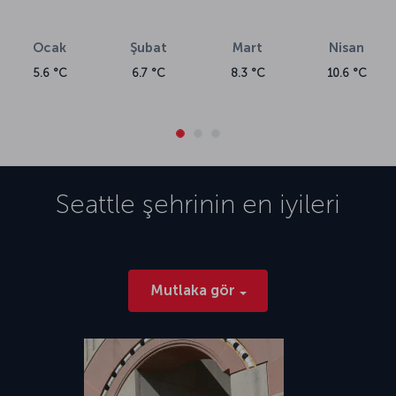
Ocak
Şubat
Mart
Nisan
5.6 °C
6.7 °C
8.3 °C
10.6 °C
Seattle
şehrinin en iyileri
Mutlaka gör