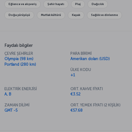
Eğlence ve alışveriş
Şehir hayatı
Plaj
Dağcılık
Doğa yürüyüşü
Mutfak kültürü
Kayak
Sağlık ve dinlenme
Faydalı bilgiler
ÇEVRE ŞEHİRLER
PARA BİRİMİ
Olympia (98 km)
Amerikan doları (USD)
Portland (280 km)
ÜLKE KODU
+1
ELEKTRİK ENERJİSİ
ORT. KAHVE FİYATI
A, B
€3.52
ZAMAN DİLİMİ
ORT. YEMEK FİYATI (2 KİŞİLİK)
GMT -5
€57.68