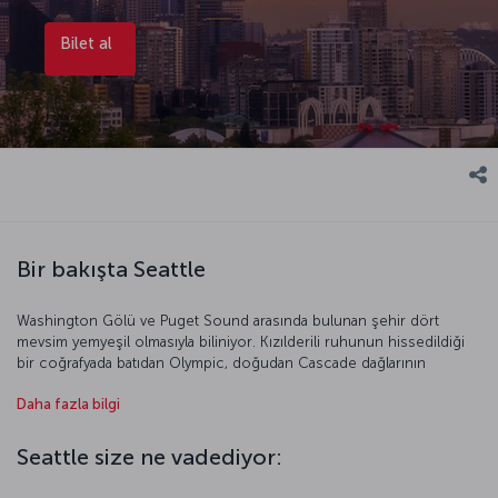
Bilet al
Bir bakışta Seattle
Washington Gölü ve Puget Sound arasında bulunan şehir dört
mevsim yemyeşil olmasıyla biliniyor. Kızılderili ruhunun hissedildiği
bir coğrafyada batıdan Olympic, doğudan Cascade dağlarının
çevrelediği Seattle, yerliler tarafından “zümrüt yeşili” olarak da
Daha fazla bilgi
anılıyor. Seattle sözcüğüyse Duwamish ve Suquamish kabilelerinin
şefi Si’ahl’ın adından geliyor. Doğa ve kültür olduğu kadar ticaret
açısından da önemli bir merkez olan Seattle, dünya çapında tanınan
Seattle size ne vadediyor:
birçok Amerikan markasına ev sahipliği yapıyor.