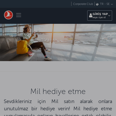
Skip to main content
Corporate Club
TR
-
SE
Toggle navigation
GİRİŞ YAP
veya üye ol
Mil hediye etme
Sevdikleriniz için Mil satın alarak onlara
unutulmaz bir hediye verin! Mil hediye etme
uygulamasıyla onların hayallerine ortak olabilir,