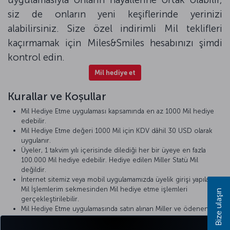
siz de onların yeni keşiflerinde yerinizi
alabilirsiniz. Size özel indirimli Mil teklifleri
kaçırmamak için Miles&Smiles hesabınızı şimdi
kontrol edin.
Mil hediye et
Kurallar ve Koşullar
Mil Hediye Etme uygulaması kapsamında en az 1000 Mil hediye
edebilir.
Mil Hediye Etme değeri 1000 Mil için KDV dâhil 30 USD olarak
uygulanır.
Üyeler, 1 takvim yılı içerisinde dilediği her bir üyeye en fazla
100.000 Mil hediye edebilir. Hediye edilen Miller Statü Mil
değildir.
İnternet sitemiz veya mobil uygulamamızda üyelik girişi yapılarak
Mil İşlemlerim sekmesinden Mil hediye etme işlemleri
Bize ulaşın
gerçekleştirilebilir.
Mil Hediye Etme uygulamasında satın alınan Miller ve ödenen
ücretler iade edilemez.
Hediye edilen Miller, Miles&Smiles programı kurallar ve