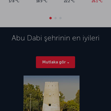
17.8 °C
18.9 °C
22.2 °C
26.1 °C
Abu Dabi
şehrinin en iyileri
Mutlaka gör