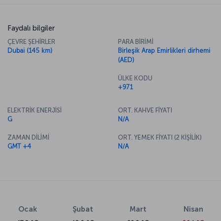
Faydalı bilgiler
ÇEVRE ŞEHİRLER
PARA BİRİMİ
Dubai (145 km)
Birleşik Arap Emirlikleri dirhemi
(AED)
ÜLKE KODU
+971
ELEKTRİK ENERJİSİ
ORT. KAHVE FİYATI
G
N/A
ZAMAN DİLİMİ
ORT. YEMEK FİYATI (2 KİŞİLİK)
GMT +4
N/A
Ocak
Şubat
Mart
Nisan