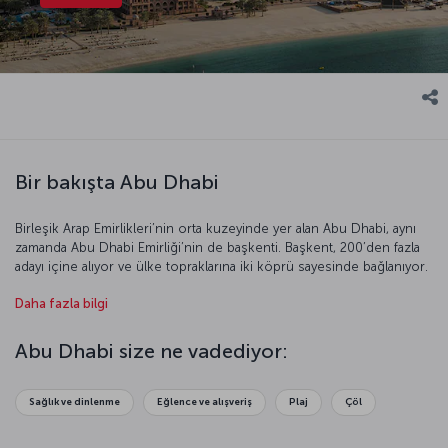
Bir bakışta Abu Dhabi
Birleşik Arap Emirlikleri’nin orta kuzeyinde yer alan Abu Dhabi, aynı
zamanda Abu Dhabi Emirliği’nin de başkenti. Başkent, 200’den fazla
adayı içine alıyor ve ülke topraklarına iki köprü sayesinde bağlanıyor.
Abu Dhabi aynı zamanda çok yönlü bir kent. Bir yandan tarihi ve
Daha fazla bilgi
kültürel eserleri keşfederken diğer yandan uzun sahillerin, masmavi
denizin tadını çıkarabilirsiniz. %70’i çöllerle kaplı bu ada ülkesi
zenginliği, ihtişamı, doğal güzelliğiyle sizi benzersiz bir yolculuğa
Abu Dhabi size ne vadediyor:
davet ediyor.
Sağlık ve dinlenme
Eğlence ve alışveriş
Plaj
Çöl