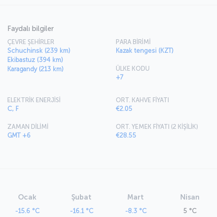
Faydalı bilgiler
ÇEVRE ŞEHİRLER
PARA BİRİMİ
Schuchinsk (239 km)
Kazak tengesi (KZT)
Ekibastuz (394 km)
ÜLKE KODU
Karagandy (213 km)
+7
ELEKTRİK ENERJİSİ
ORT. KAHVE FİYATI
C, F
€2.05
ZAMAN DİLİMİ
ORT. YEMEK FİYATI (2 KİŞİLİK)
GMT +6
€28.55
Ocak
Şubat
Mart
Nisan
-15.6 °C
-16.1 °C
-8.3 °C
5 °C