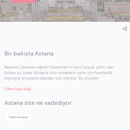
Bir bakışta Astana
Başkent olmasına rağmen Kazakistan’ın ikinci büyük şehri olan
Astana şu sıralar dünyaca ünlü mimarların şehir için hazırladığı
trilyonluk projelerle adından söz ettiriyor. Bu projeler
tamamlandığında Astana yalnızca Kazakistan’ın değil, tüm Asya’nın
Daha fazla bilgi
başkenti unvanını kazanacak. Şehirde gezerken çağın ötesinde
mimari özelliklere sahip yapılarla karşılaşabilmeniz mümkün.
Kazakların bu modern ve eşsiz şehrinin gizemli davetini cevapsız
Astana size ne vadediyor:
bırakmayın.
Tarih ve sanat