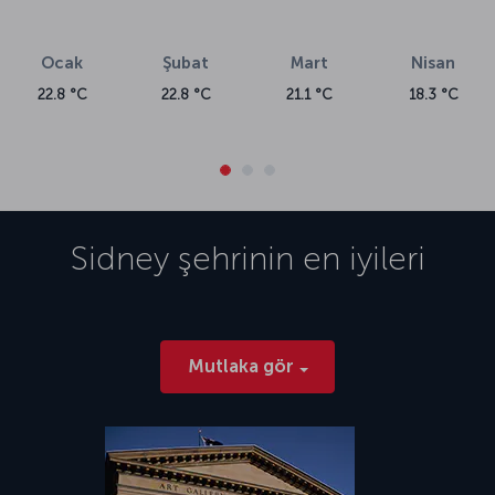
unsurlarını bir potada eriten bu sıra dışı Avustralya kentini keşfetmek
için şimdi bir Sidney uçak bileti alın.
Ocak
Şubat
Mart
Nisan
22.8 °C
22.8 °C
21.1 °C
18.3 °C
Sidney
şehrinin en iyileri
Mutlaka gör