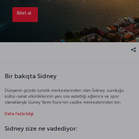
Bilet al
Bir bakışta Sidney
Dünyanın gözde turistik merkezlerinden olan Sidney, sunduğu
kültür-sanat etkinliklerinin yanı sıra vadettiği eğlence ve spor
olanaklarıyla Güney Yarım Küre’nin cazibe merkezlerinden biri.
Dışarıdan bakıldığında denizde süzülen, iç içe geçmiş yelkenlileri
Daha fazla bilgi
andıran Sidney Opera Binası, dünyanın en popüler sahillerinden
Bondi Plajı ve benzersiz bir şehir manzarasına sahip Sidney Kulesi
gibi pek çok etkileyici mekâna ev sahipliği yapan kentte zaman
Sidney size ne vadediyor:
oldukça hızlı akıyor. Dört mevsim güneşli ve ılıman bir iklime sahip
Sidney’in deniz kokan havası, güvenli atmosferi ve renkli yaşam tarzı,