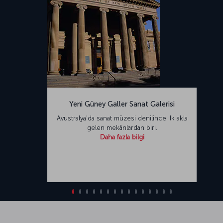
Yeni Güney Galler Sanat Galerisi
Avustralya’da sanat müzesi denilince ilk akla
gelen mekânlardan biri.
Daha fazla bilgi