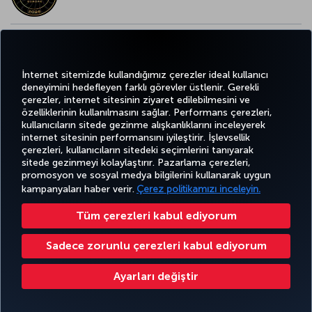
AVRUPA’NIN EN İYİ YİYECEK ve İÇECEK ÖDÜLÜ
İnternet sitemizde kullandığımız çerezler ideal kullanıcı
deneyimini hedefleyen farklı görevler üstlenir. Gerekli
çerezler, internet sitesinin ziyaret edilebilmesini ve
özelliklerinin kullanılmasını sağlar. Performans çerezleri,
kullanıcıların sitede gezinme alışkanlıklarını inceleyerek
Twitter
Facebook
Instagram
Youtube
LinkedIn
Tiktok
Blog
Pinterest
What
internet sitesinin performansını iyileştirir. İşlevsellik
çerezleri, kullanıcıların sitedeki seçimlerini tanıyarak
sitede gezinmeyi kolaylaştırır. Pazarlama çerezleri,
BİLET
FIRSATLAR
CORPORA
promosyon ve sosyal medya bilgilerini kullanarak uygun
AL VE
DENEYİM
VE UÇUŞ
YARDIM
MILES&SMILES
CLUB
YÖNET
NOKTALARI
kampanyaları haber verir.
Çerez politikamızı inceleyin.
Tüm çerezleri kabul ediyorum
Bilgi Toplumu Hizmetleri
Erişilebilirlik
Gizlilik ve Çerez Politikası
Yasal Uyarı
Yolcu Hakları
Sadece zorunlu çerezleri kabul ediyorum
Çerez Ayarlarını Değiştir
Türk Hava Yolları A.O. Her hakkı saklıdır. © 1996 - 2026
Ayarları değiştir