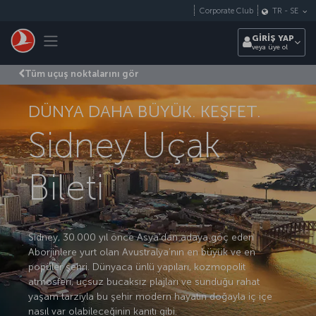
Skip to main content
Corporate Club
TR
-
SE
Toggle navigation
GİRİŞ YAP
veya üye ol
Tüm uçuş noktalarını gör
DÜNYA DAHA BÜYÜK. KEŞFET.
Sidney Uçak
Bileti
Sidney, 30.000 yıl önce Asya’dan adaya göç eden
Aborjinlere yurt olan Avustralya’nın en büyük ve en
popüler şehri. Dünyaca ünlü yapıları, kozmopolit
atmosferi, uçsuz bucaksız plajları ve sunduğu rahat
yaşam tarzıyla bu şehir modern hayatın doğayla iç içe
nasıl var olabileceğinin kanıtı gibi.