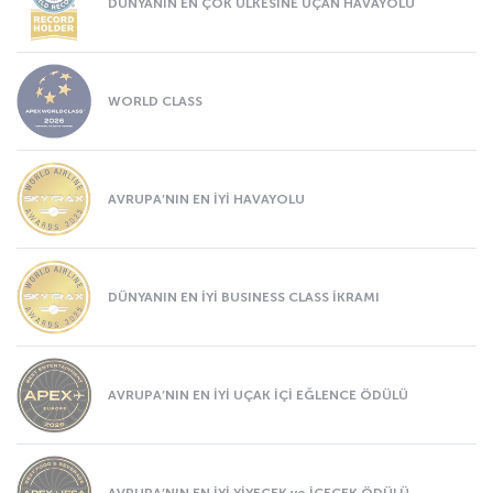
DÜNYANIN EN ÇOK ÜLKESİNE UÇAN HAVAYOLU
WORLD CLASS
AVRUPA’NIN EN İYİ HAVAYOLU
DÜNYANIN EN İYİ BUSINESS CLASS İKRAMI
AVRUPA’NIN EN İYİ UÇAK İÇİ EĞLENCE ÖDÜLÜ