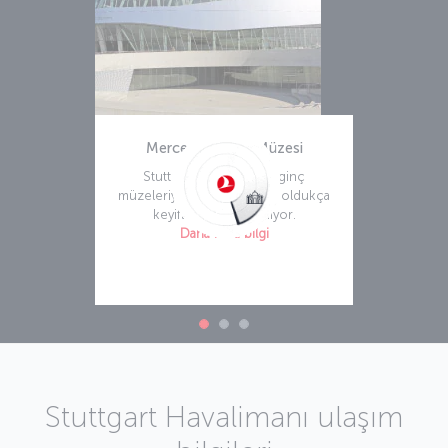
Mercedes-Benz Müzesi
Stuttgart, birbirinden ilginç
müzeleriyle ziyaretçilerine oldukça
keyifli saatler vadediyor.
Daha fazla bilgi
Stuttgart Havalimanı ulaşım