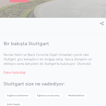
Bir bakışta Stuttgart
Neckar Nehri ve Black Forest’la (Siyah Ormanlar) çevrili olan
Stuttgart, göz kamaştırıcı bir doğaya sahip. Ayrıca dünyanın en
etkileyici asma bahçeleri de Stuttgart’ta bulunuyor. Otomobil
endüstrisinin Stuttgart’ı, Avrupa’nın en önemli kentlerinden biri
Daha fazla bilgi
haline getirdiğini ekleyelim. Stuttgart’ta medya endüstrisinin gücü de
tartışılmaz. Zengin kültürel değerlerinin yanı sıra parkları, bahçeleri,
meydanları, görkemli sarayları ve kaleleriyle ziyaretçilerini kendine
Stuttgart size ne vadediyor:
hayran bırakan Stuttgart tam bir turizm cenneti.
Sağlık ve dinlenme
Eğlence ve alışveriş
Mutfak kültürü
Şehir hayatı