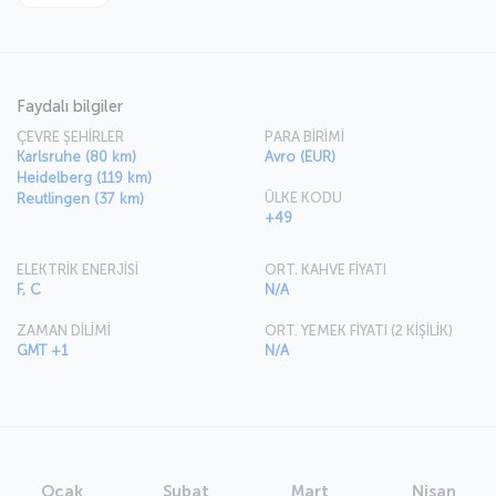
Faydalı bilgiler
ÇEVRE ŞEHİRLER
PARA BİRİMİ
Karlsruhe (80 km)
Avro (EUR)
Heidelberg (119 km)
ÜLKE KODU
Reutlingen (37 km)
+49
ELEKTRİK ENERJİSİ
ORT. KAHVE FİYATI
F, C
N/A
ZAMAN DİLİMİ
ORT. YEMEK FİYATI (2 KİŞİLİK)
GMT +1
N/A
Ocak
Şubat
Mart
Nisan