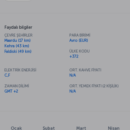
Faydalı bilgiler
ÇEVRE ŞEHİRLER
PARA BİRİMİ
Maardu (17 km)
Avro (EUR)
Kehra (43 km)
ÜLKE KODU
Faldiski (49 km)
+372
ELEKTRİK ENERJİSİ
ORT. KAHVE FİYATI
C,F
N/A
ZAMAN DİLİMİ
ORT. YEMEK FİYATI (2 KİŞİLİK)
GMT +2
N/A
Ocak
Şubat
Mart
Nisan