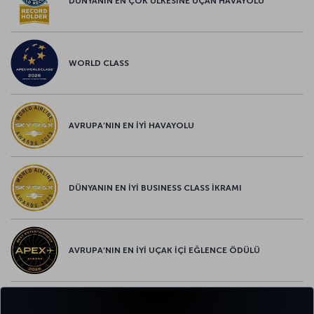
DÜNYANIN EN ÇOK ÜLKESİNE UÇAN HAVAYOLU
WORLD CLASS
AVRUPA’NIN EN İYİ HAVAYOLU
DÜNYANIN EN İYİ BUSINESS CLASS İKRAMI
AVRUPA’NIN EN İYİ UÇAK İÇİ EĞLENCE ÖDÜLÜ
AVRUPA’NIN EN İYİ YİYECEK ve İÇECEK ÖDÜLÜ