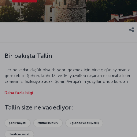
Bir bakışta Tallin
Her ne kadar küçük olsa da şehri gezmek için birkaç gün ayırmanız
gerekebilir. Şehrin, tarihi 13. ve 16. yüzyıllara dayanan eski mahalleleri
zamanınızı fazlasıyla alacak. Şehir, Avrupa’nın yüzyıllar önce kurulan
siyasi ve ekonomik örgütü Hansa Birliği’nin de bir üyesi.
Daha fazla bilgi
UNESCO’nun 1997 yılında Dünya Miras Listesi’ne dâhil ettiği bu
özgün şehri keşfetmek için geç kalmayın!
Tallin size ne vadediyor:
Şehir hayatı
Mutfak kültürü
Eğlence ve alışveriş
Tarih ve sanat