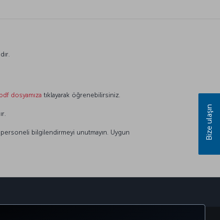
dır.
pdf dosyamıza
tıklayarak öğrenebilirsiniz.
Bize ulaşın
ır.
li personeli bilgilendirmeyi unutmayın. Uygun
sapp