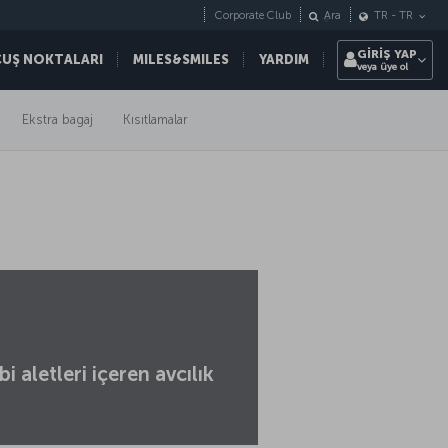
Corporate Club
Ara
TR
-
TR
GİRİŞ YAP
ÇUŞ NOKTALARI
MILES&SMILES
YARDIM
veya üye ol
Ekstra bagaj
Kısıtlamalar
i aletleri içeren avcılık