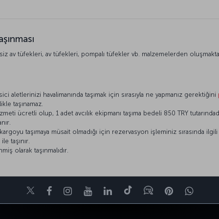
taşınması
ivsiz av tüfekleri, av tüfekleri, pompalı tüfekler vb. malzemelerden oluşmakta
.
sici aletlerinizi havalimanında taşımak için sırasıyla ne yapmanız gerektiğini
likle taşınamaz.
izmeti ücretli olup, 1 adet avcılık ekipmanı taşıma bedeli 850 TRY tutarındad
nır.
 kargoyu taşımaya müsait olmadığı için rezervasyon işleminiz sırasında ilgi
le taşınır.
iş olarak taşınmalıdır.
Twitter
Facebook
Instagram
Youtube
LinkedIn
Tiktok
Blog
Pinterest
What