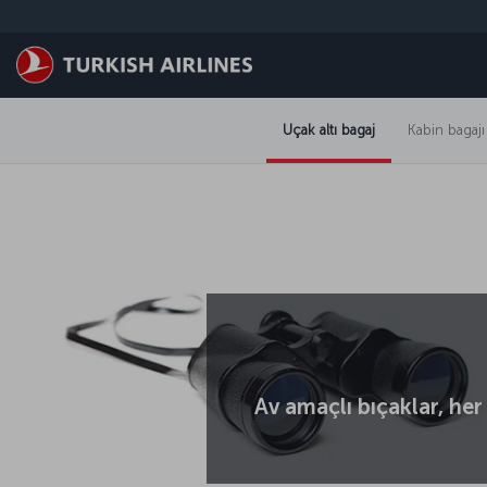
Skip to main content
Uçak altı bagaj
Kabin bagajı
Av amaçlı bıçaklar, her 