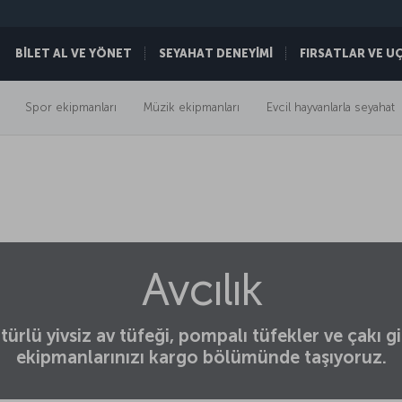
BİLET AL VE YÖNET
SEYAHAT DENEYİMİ
FIRSATLAR VE U
Spor ekipmanları
Müzik ekipmanları
Evcil hayvanlarla seyahat
Avcılık
türlü yivsiz av tüfeği, pompalı tüfekler ve çakı gib
ekipmanlarınızı kargo bölümünde taşıyoruz.