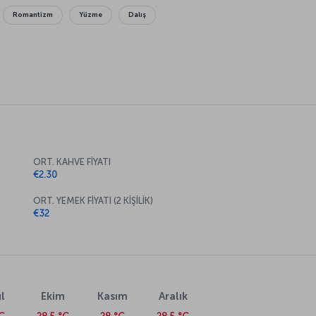
Romantizm
Yüzme
Dalış
ORT. KAHVE FİYATI
€2.30
ORT. YEMEK FİYATI (2 KİŞİLİK)
€32
l
Ekim
Kasım
Aralık