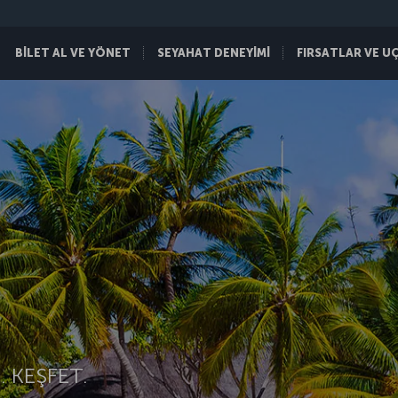
BİLET AL VE YÖNET
SEYAHAT DENEYİMİ
FIRSATLAR VE U
 KEŞFET.