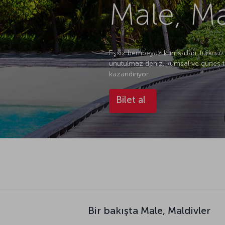
Male, Ma
Eşsiz bembeyaz kumsalları, turkuaz r
unutulmaz deniz, kumsal ve güneş tati
kazandırıyor.
Bilet al
Bir bakışta Male, Maldivler