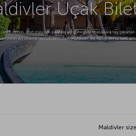
ldivler Uçak Bilet
enkli denizi, dört mevsim parıldayan güneşiyle masallara taş çıkartan gü
llerinin en önemli temsilcilerinden. Maldivler, bu klasik deniz tatili a
Maldivler siz