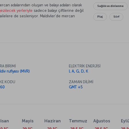
rcan adalarından oluşan ve balayı adaları olarak
Sağlık ve dinlenme
gezilecek yerleriyle
sadece balayı çiftlerine değil
ilelere de sesleniyor. Maldivler’de mercan
Plaj
Sörf
arak ister şnorkelle keşfedebilirsiniz.
inde yüzerek, bembeyaz kumsallarda
şfederek doğayla baş başa kalabilirsiniz.
 kalmış Maldiv mutfağını da keşfedebilir, yeni
çıkan gezilecek görülecek noktaları için Maldivler
RA BİRİMİ
ELEKTRİK ENERJİSİ
anusu ve gerçek olamayacak kadar güzel doğasıyla
ldiv rufiyası (MVR)
I, A, G, D, K
leti alarak dünyaca ünlü bu masmavi rotaya nefes
KE KODU
ZAMAN DİLİMİ
60
GMT +5
i bir Maldivler uçak bileti
t olarak İstanbul ve Ankara’da bulunan
ına yapılmaktadır. Male uçak bileti fiyatları ve
tayları bu sayfanın devamından ya da “
Uçak bileti
”
isan
Mayis
Haziran
Temmuz
Ağustos
Eylü