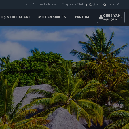
Turkish Airlines Holidays
Corporate Club
Ara
TR
-
TR
GİRİŞ YAP
ÇUŞ NOKTALARI
MILES&SMILES
YARDIM
veya üye ol