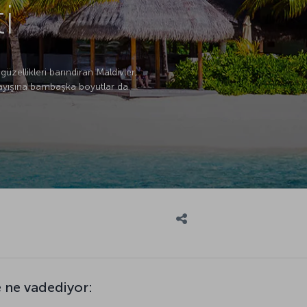
i
zellikleri barındıran Maldivler,
nlayışına bambaşka boyutlar da
e ne vadediyor: