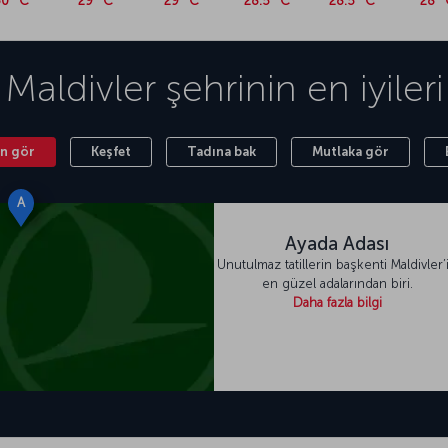
0 °C
29 °C
29 °C
28.5 °C
28.5 °C
28 °
Maldivler
şehrinin en iyileri
n gör
Keşfet
Tadına bak
Mutlaka gör
A
Ayada Adası
Unutulmaz tatillerin başkenti Maldivler’
en güzel adalarından biri.
Daha fazla bilgi