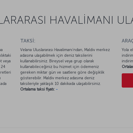
ARARASI HAVALİMANI ULA
TAKSİ:
ARAÇ
na
Velana Uluslararası Havalimanı’ndan, Maldiv merkez
Yola e
lıktaki
adasına ulaşabilmek için deniz taksilerini
indiri
t veya
kullanabilirsiniz. Bireysel veya grup olarak
indiri
, 24
kullanabileceğiniz bu hizmet için ödemeniz
Ortala
retleri
gereken miktar gün ve saatlere göre değişiklik
u
gösterebilir. Maldiv merkez adasına deniz
kada
taksileriyle yaklaşık 10 dakikada ulaşabilirsiniz.
Ortalama taksi fiyatı:
-