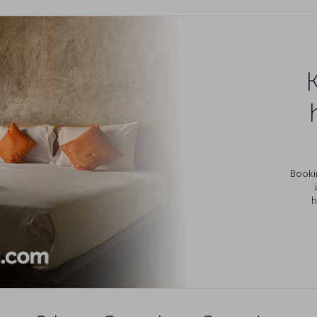
Bookin
h