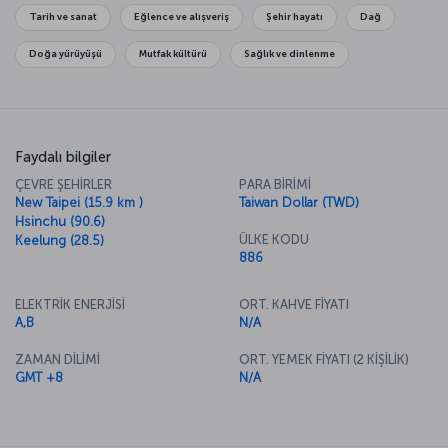
güzelliklerini keşfetmek istiyorsanız Maokong ve Tamsui kasabalarına
Tarih ve sanat
Eğlence ve alışveriş
Şehir hayatı
Dağ
mutlaka uğramalısınız.
Doğa yürüyüşü
Mutfak kültürü
Sağlık ve dinlenme
Faydalı bilgiler
ÇEVRE ŞEHİRLER
PARA BİRİMİ
New Taipei (15.9 km )
Taiwan Dollar (TWD)
Hsinchu (90.6)
ÜLKE KODU
Keelung (28.5)
886
ELEKTRİK ENERJİSİ
ORT. KAHVE FİYATI
A,B
N/A
ZAMAN DİLİMİ
ORT. YEMEK FİYATI (2 KİŞİLİK)
GMT +8
N/A