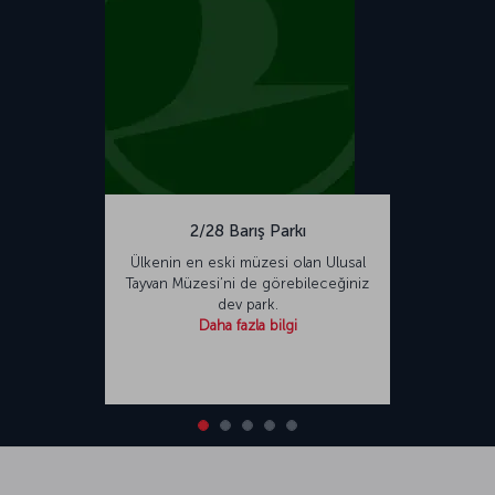
2/28 Barış Parkı
Ülkenin en eski müzesi olan Ulusal
Tayvan Müzesi’ni de görebileceğiniz
dev park.
Daha fazla bilgi