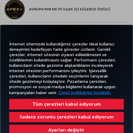
AVRUPA’NIN EN İYİ UÇAK İÇİ EĞLENCE ÖDÜLÜ
AVRUPA’NIN EN İYİ YİYECEK ve İÇECEK ÖDÜLÜ
İnternet sitemizde kullandığımız çerezler ideal kullanıcı
deneyimini hedefleyen farklı görevler üstlenir. Gerekli
çerezler, internet sitesinin ziyaret edilebilmesini ve
özelliklerinin kullanılmasını sağlar. Performans çerezleri,
kullanıcıların sitede gezinme alışkanlıklarını inceleyerek
Twitter
Facebook
Instagram
Youtube
LinkedIn
Tiktok
Blog
Pinterest
What
internet sitesinin performansını iyileştirir. İşlevsellik
çerezleri, kullanıcıların sitedeki seçimlerini tanıyarak
sitede gezinmeyi kolaylaştırır. Pazarlama çerezleri,
BİLET
FIRSATLAR
TURKISH
POPÜLER
AL VE
DENEYİM
VE UÇUŞ
YARDIM
AIRLINES
M
promosyon ve sosyal medya bilgilerini kullanarak uygun
UÇUŞLAR
YÖNET
NOKTALARI
HOLIDAYS
kampanyaları haber verir.
Çerez politikamızı inceleyin.
Tüm çerezleri kabul ediyorum
Bilgi Toplumu Hizmetleri
Erişilebilirlik
Gizlilik ve Çerez Politikası
Yasal Uyarı
Yolcu Hakları
Sadece zorunlu çerezleri kabul ediyorum
Çerez Ayarlarını Değiştir
Türk Hava Yolları A.O. Her hakkı saklıdır. © 1996 - 2026
Ayarları değiştir