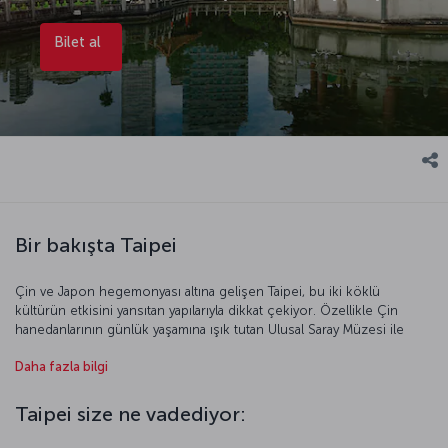
Bilet al
Bir bakışta Taipei
Çin ve Japon hegemonyası altına gelişen Taipei, bu iki köklü
kültürün etkisini yansıtan yapılarıyla dikkat çekiyor. Özellikle Çin
hanedanlarının günlük yaşamına ışık tutan Ulusal Saray Müzesi ile
Longshan ve Baoan tapınaklarını görmenizi tavsiye ederiz. Tarihi
Daha fazla bilgi
yapıların arasında yükselen Taipei 101, kentin modern yüzünü
yansıtıyor. Muhteşem şehir manzarasıyla ilgi gören gökdelen,
Dubai’deki Burç Halife’nin yapımından önce dünyanın en yüksek
Taipei size ne vadediyor:
binasıydı. Kentin en hareketli noktalarından biri olan Dihua Caddesi
de şehrin gelecekle kurduğu köprülerden biri. Taipei’nin doğal