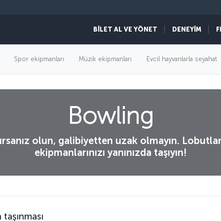
BİLET AL VE YÖNET
DENEYİM
F
Spor ekipmanları
Müzik ekipmanları
Evcil hayvanlarla seyahat
Bowling
rsanız olun, galibiyetten uzak olmayın. Lobutlar
ekipmanlarınızı yanınızda taşıyın!
 taşınması