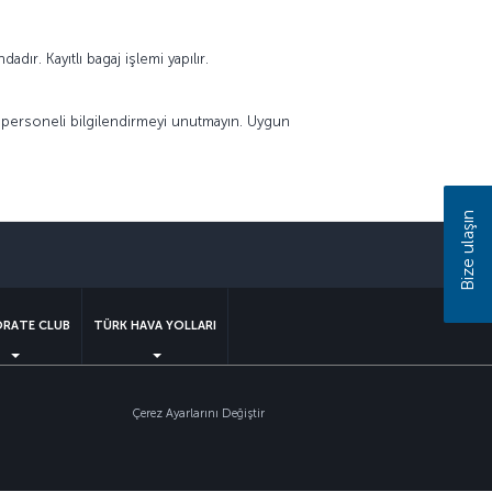
ır. Kayıtlı bagaj işlemi yapılır.
li personeli bilgilendirmeyi unutmayın. Uygun
Bize ulaşın
sapp
RATE CLUB
TÜRK HAVA YOLLARI
Çerez Ayarlarını Değiştir