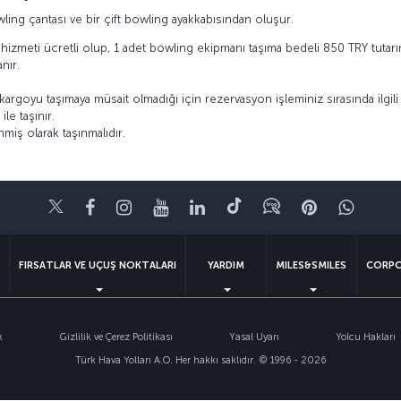
ing çantası ve bir çift bowling ayakkabısından oluşur.
izmeti ücretli olup, 1 adet bowling ekipmanı taşıma bedeli 850 TRY tutarındad
nır.
.
 kargoyu taşımaya müsait olmadığı için rezervasyon işleminiz sırasında ilgi
le taşınır.
iş olarak taşınmalıdır.
Twitter
Facebook
Instagram
Youtube
LinkedIn
Tiktok
Blog
Pinterest
What
FIRSATLAR VE UÇUŞ NOKTALARI
YARDIM
MILES&SMILES
CORPO
k
Gizlilik ve Çerez Politikası
Yasal Uyarı
Yolcu Hakları
Türk Hava Yolları A.O. Her hakkı saklıdır. © 1996 - 2026