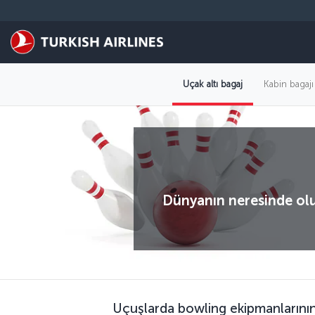
Skip to main content
Uçak altı bagaj
Kabin bagajı
Dünyanın neresinde olu
Uçuşlarda bowling ekipmanlarının