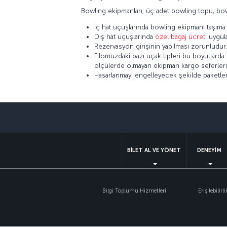
Bowling ekipmanları; üç adet bowling topu, bowl
İç hat uçuşlarında bowling ekipmanı taşıma h
Dış hat uçuşlarında
özel bagaj ücreti
uygula
Rezervasyon girişinin yapılması zorunludur
Filomuzdaki bazı uçak tipleri bu boyutlarda
ölçülerde olmayan ekipman kargo seferleri i
Hasarlanmayı engelleyecek şekilde paketlenm
BİLET AL VE YÖNET
DENEYİM
Bilgi Toplumu Hizmetleri
Erişilebilirli