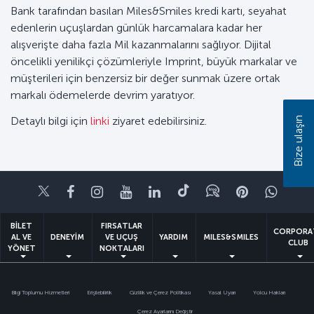
Bank tarafından basılan Miles&Smiles kredi kartı, seyahat
edenlerin uçuşlardan günlük harcamalara kadar her
alışverişte daha fazla Mil kazanmalarını sağlıyor. Dijital
öncelikli yenilikçi çözümleriyle Imprint, büyük markalar ve
müşterileri için benzersiz bir değer sunmak üzere ortak
markalı ödemelerde devrim yaratıyor.
Detaylı bilgi için
linki
ziyaret edebilirsiniz.
Bize ulaşın
Twitter
Facebook
Instagram
Youtube
LinkedIn
Tiktok
Blog
Pinterest
What
BİLET
FIRSATLAR
CORPORA
AL VE
DENEYİM
VE UÇUŞ
YARDIM
MILES&SMILES
CLUB
YÖNET
NOKTALARI
Bilgi Toplumu Hizmetleri
Erişilebilirlik
Gizlilik ve Çerez Politikası
Yasal Uyarı
Yolcu Hakları
Çerez Ayarlarını Değiştir