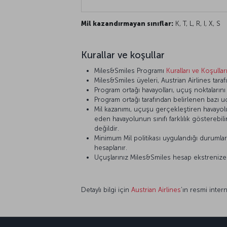
Mil kazandırmayan sınıflar:
K, T, L, R, I, X, S
Kurallar ve koşullar
Miles&Smiles Programı
Kuralları ve Koşullar
Miles&Smiles üyeleri, Austrian Airlines taraf
Program ortağı havayolları, uçuş noktaların
Program ortağı tarafından belirlenen bazı u
Mil kazanımı, uçuşu gerçekleştiren havayolunu
eden havayolunun sınıfı farklılık gösterebi
değildir.
Minimum Mil politikası uygulandığı durumlar d
hesaplanır.
Uçuşlarınız Miles&Smiles hesap ekstrenize ya
Detaylı bilgi için
Austrian Airlines
’ın resmi intern