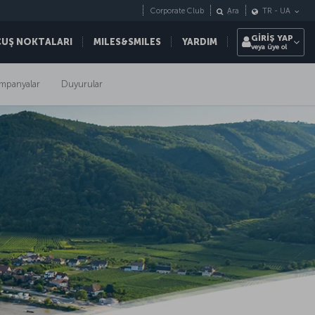
Corporate Club
Ara
TR
-
UA
GİRİŞ YAP
ÇUŞ NOKTALARI
MILES&SMILES
YARDIM
veya üye ol
mpanyalar
Duyurular