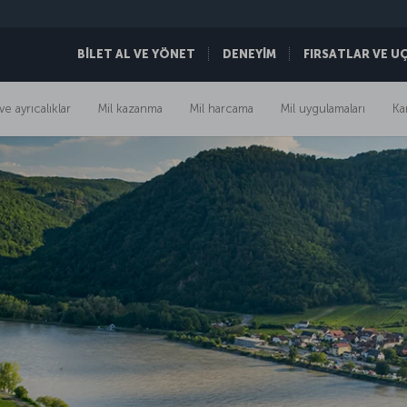
BİLET AL VE YÖNET
DENEYİM
FIRSATLAR VE U
ve ayrıcalıklar
Mil kazanma
Mil harcama
Mil uygulamaları
Ka