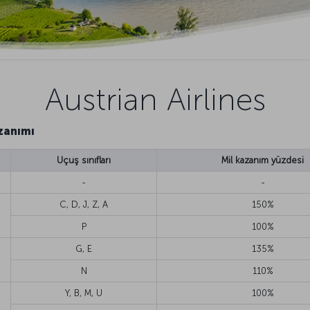
Austrian Airlines
azanımı
Uçuş sınıfları
Mil kazanım yüzdesi
-
-
C, D, J, Z, A
150%
P
100%
G, E
135%
N
110%
Y, B, M, U
100%