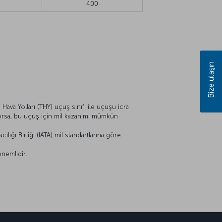
400
Bize ulaşın
Hava Yolları (THY) uçuş sınıfı ile uçuşu icra
ıyorsa, bu uçuş için mil kazanımı mümkün
lığı Birliği (IATA) mil standartlarına göre
önemlidir.