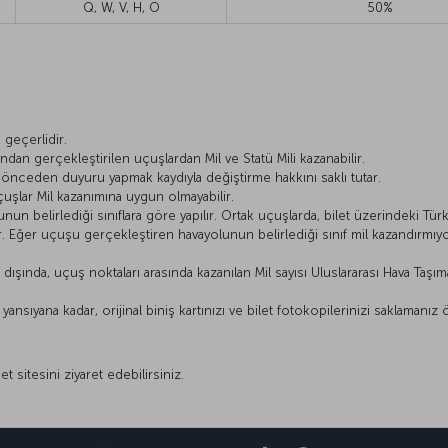
Q, W, V, H, O
50%
ı
geçerlidir.
ından gerçekleştirilen uçuşlardan Mil ve Statü Mili kazanabilir.
ı önceden duyuru yapmak kaydıyla değiştirme hakkını saklı tutar.
çuşlar Mil kazanımına uygun olmayabilir.
n belirlediği sınıflara göre yapılır. Ortak uçuşlarda, bilet üzerindeki Türk 
lir. Eğer uçuşu gerçekleştiren havayolunun belirlediği sınıf mil kazandırm
ışında, uçuş noktaları arasında kazanılan Mil sayısı Uluslararası Hava Taşımacı
nsıyana kadar, orijinal biniş kartınızı ve bilet fotokopilerinizi saklamanız 
et sitesini ziyaret edebilirsiniz.