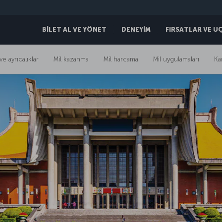
BİLET AL VE YÖNET
DENEYİM
FIRSATLAR VE U
ve ayrıcalıklar
Mil kazanma
Mil harcama
Mil uygulamaları
Ka