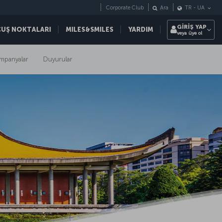
Corporate Club
Ara
TR
-
UA
GİRİŞ YAP
ÇUŞ NOKTALARI
MILES&SMILES
YARDIM
veya üye ol
mpanyalar
Duyurular