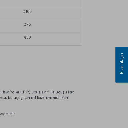
%100
%75
%50
Bize ulaşın
Hava Yolları (THY) uçuş sınıfı ile uçuşu icra
ıyorsa, bu uçuş için mil kazanımı mümkün
önemlidir.