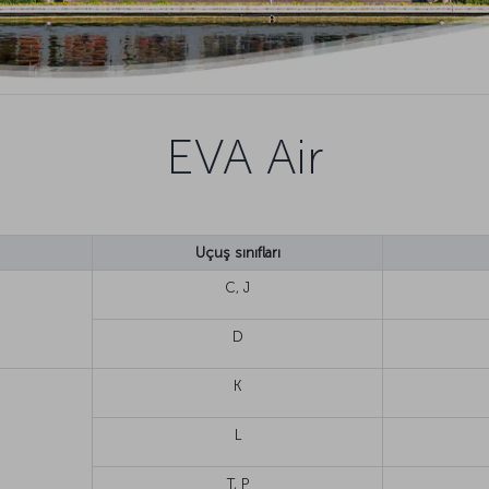
EVA Air
Uçuş sınıfları
C, J
D
K
L
T, P