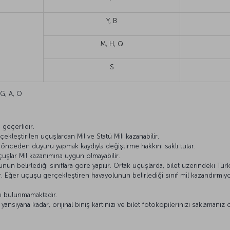
Y, B
M, H, Q
S
, G, A, O
ı
geçerlidir.
ekleştirilen uçuşlardan Mil ve Statü Mili kazanabilir.
ı önceden duyuru yapmak kaydıyla değiştirme hakkını saklı tutar.
çuşlar Mil kazanımına uygun olmayabilir.
n belirlediği sınıflara göre yapılır. Ortak uçuşlarda, bilet üzerindeki Türk 
lir. Eğer uçuşu gerçekleştiren havayolunun belirlediği sınıf mil kazandırm
ı bulunmamaktadır.
nsıyana kadar, orijinal biniş kartınızı ve bilet fotokopilerinizi saklamanız 