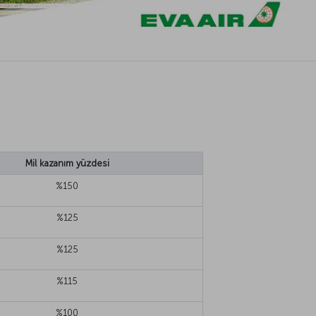
Mil kazanım yüzdesi
%150
%125
%125
%115
%100