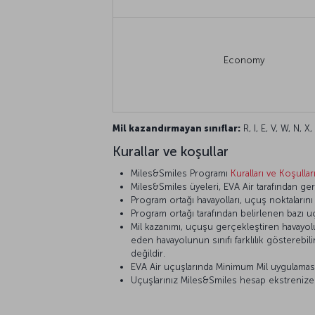
Economy
Mil kazandırmayan sınıflar:
R, I, E, V, W, N, X
Kurallar ve koşullar
Miles&Smiles Programı
Kuralları ve Koşullar
Miles&Smiles üyeleri, EVA Air tarafından gerç
Program ortağı havayolları, uçuş noktaların
Program ortağı tarafından belirlenen bazı u
Mil kazanımı, uçuşu gerçekleştiren havayolunu
eden havayolunun sınıfı farklılık gösterebi
değildir.
EVA Air uçuşlarında Minimum Mil uygulamas
Uçuşlarınız Miles&Smiles hesap ekstrenize ya