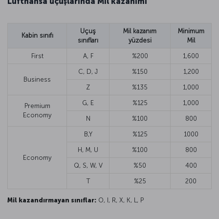
Lufthansa uçuşlarında Mil kazanımı
Uçuş
Mil kazanım
Minimum
Kabin sınıfı
sınıfları
yüzdesi
Mil
First
A, F
%200
1,600
C, D, J
%150
1,200
Business
Z
%135
1,000
G, E
%125
1,000
Premium
Economy
N
%100
800
B,Y
%125
1000
H, M, U
%100
800
Economy
Q, S, W, V
%50
400
T
%25
200
Mil kazandırmayan sınıflar:
O, I, R, X, K, L, P