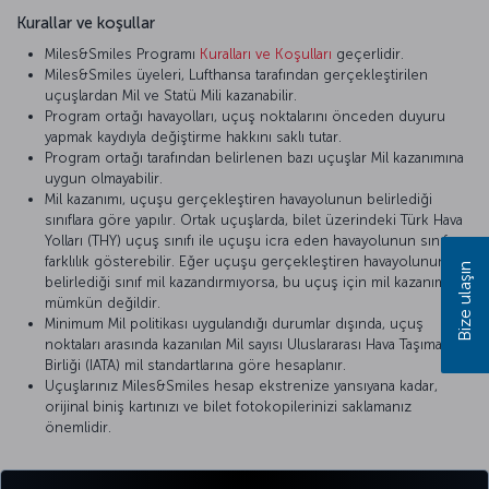
Kurallar ve koşullar
Miles&Smiles Programı
Kuralları ve Koşulları
geçerlidir.
Miles&Smiles üyeleri, Lufthansa tarafından gerçekleştirilen
uçuşlardan Mil ve Statü Mili kazanabilir.
Program ortağı havayolları, uçuş noktalarını önceden duyuru
yapmak kaydıyla değiştirme hakkını saklı tutar.
Program ortağı tarafından belirlenen bazı uçuşlar Mil kazanımına
uygun olmayabilir.
Mil kazanımı, uçuşu gerçekleştiren havayolunun belirlediği
sınıflara göre yapılır. Ortak uçuşlarda, bilet üzerindeki Türk Hava
Yolları (THY) uçuş sınıfı ile uçuşu icra eden havayolunun sınıfı
farklılık gösterebilir. Eğer uçuşu gerçekleştiren havayolunun
Bize ulaşın
belirlediği sınıf mil kazandırmıyorsa, bu uçuş için mil kazanımı
mümkün değildir.
Minimum Mil politikası uygulandığı durumlar dışında, uçuş
noktaları arasında kazanılan Mil sayısı Uluslararası Hava Taşımacılığı
Birliği (IATA) mil standartlarına göre hesaplanır.
Uçuşlarınız Miles&Smiles hesap ekstrenize yansıyana kadar,
orijinal biniş kartınızı ve bilet fotokopilerinizi saklamanız
önemlidir.