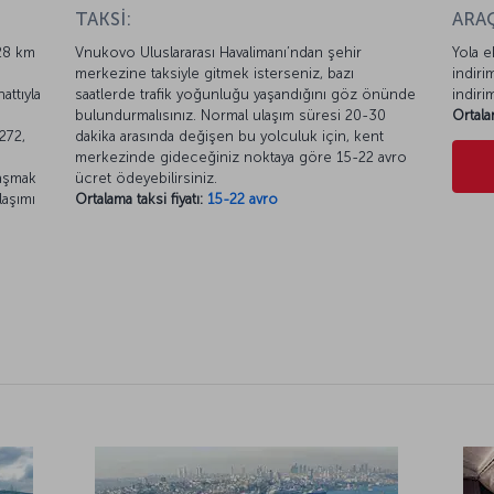
TAKSİ:
ARAÇ
 28 km
Vnukovo Uluslararası Havalimanı’ndan şehir
Yola e
merkezine taksiyle gitmek isterseniz, bazı
indiri
attıyla
saatlerde trafik yoğunluğu yaşandığını göz önünde
indiri
bulundurmalısınız. Normal ulaşım süresi 20-30
Ortala
 272,
dakika arasında değişen bu yolculuk için, kent
merkezinde gideceğiniz noktaya göre 15-22 avro
laşmak
ücret ödeyebilirsiniz.
laşımı
Ortalama taksi fiyatı:
15-22 avro