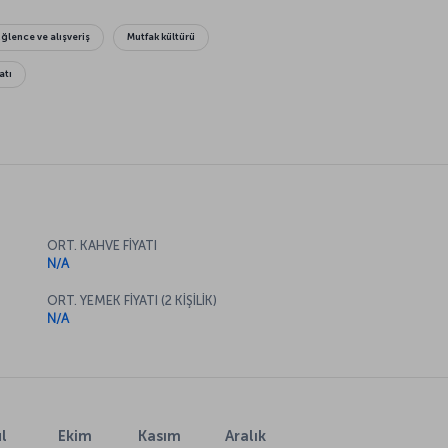
Eğlence ve alışveriş
Mutfak kültürü
atı
ORT. KAHVE FİYATI
N/A
ORT. YEMEK FİYATI (2 KİŞİLİK)
N/A
l
Ekim
Kasım
Aralık