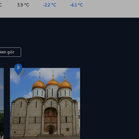
C
3.9 °C
-2.2 °C
-6.1 °C
ken gör
B