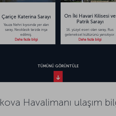
On İki Havari Kilisesi ve
Çariçe Katerina Sarayı
Patrik Sarayı
Yauza Nehri kıyısında yer alan
saray, Neoklasik tarzda inşa
16. yüzyıl eseri olan saray, Rus
edilmiş.
geleneksel kültürünü yansıtıyor.
Daha fazla bilgi
Daha fazla bilgi
TÜMÜNÜ GÖRÜNTÜLE
ova Havalimanı ulaşım bilg