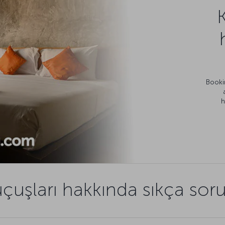
Bookin
h
uşları hakkında sıkça soru