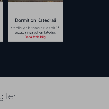
Dormition Katedrali
Kremlin yapılarından biri olarak 13.
yüzyılda inşa edilen katedral.
Daha fazla bilgi
ileri