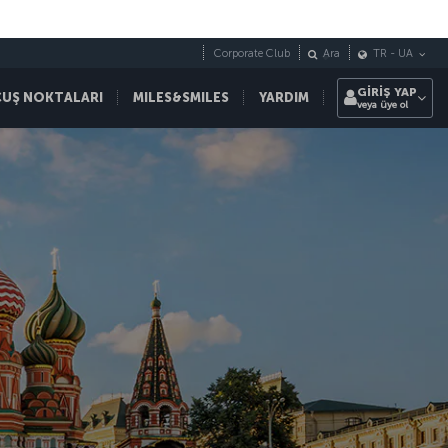
Corporate Club
Ara
TR
-
UA
GİRİŞ YAP
ÇUŞ NOKTALARI
MILES&SMILES
YARDIM
veya üye ol