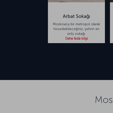
Arbat Sokağı
Moskova’yı bir metropol olarak
hissedebileceğiniz, şehrin en
ünlü sokağı.
Daha fazla bilgi
Mosk