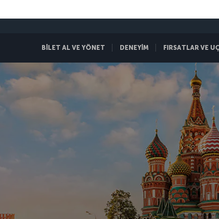
BİLET AL VE YÖNET
DENEYİM
FIRSATLAR VE U
 KEŞFET.