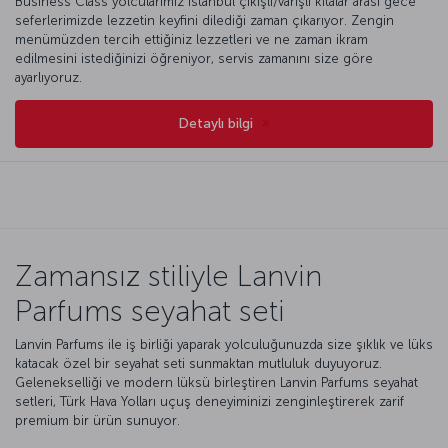
Business Class yolcularımız İstanbul çıkışlı/varışlı kıtalar arası gece
seferlerimizde lezzetin keyfini dilediği zaman çıkarıyor. Zengin
menümüzden tercih ettiğiniz lezzetleri ve ne zaman ikram
edilmesini istediğinizi öğreniyor, servis zamanını size göre
ayarlıyoruz.
Detaylı bilgi
Zamansız stiliyle Lanvin
Parfums seyahat seti
Lanvin Parfums ile iş birliği yaparak yolculuğunuzda size şıklık ve lüks
katacak özel bir seyahat seti sunmaktan mutluluk duyuyoruz.
Gelenekselliği ve modern lüksü birleştiren Lanvin Parfums seyahat
setleri, Türk Hava Yolları uçuş deneyiminizi zenginleştirerek zarif
premium bir ürün sunuyor.