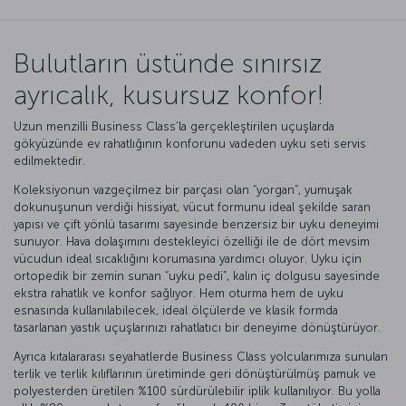
Bulutların üstünde sınırsız
ayrıcalık, kusursuz konfor!
Uzun menzilli Business Class'la gerçekleştirilen uçuşlarda
gökyüzünde ev rahatlığının konforunu vadeden uyku seti servis
edilmektedir.
Koleksiyonun vazgeçilmez bir parçası olan “yorgan”, yumuşak
dokunuşunun verdiği hissiyat, vücut formunu ideal şekilde saran
yapısı ve çift yönlü tasarımı sayesinde benzersiz bir uyku deneyimi
sunuyor. Hava dolaşımını destekleyici özelliği ile de dört mevsim
vücudun ideal sıcaklığını korumasına yardımcı oluyor. Uyku için
ortopedik bir zemin sunan “uyku pedi”, kalın iç dolgusu sayesinde
ekstra rahatlık ve konfor sağlıyor. Hem oturma hem de uyku
esnasında kullanılabilecek, ideal ölçülerde ve klasik formda
tasarlanan yastık uçuşlarınızı rahatlatıcı bir deneyime dönüştürüyor.
Ayrıca kıtalararası seyahatlerde Business Class yolcularımıza sunulan
terlik ve terlik kılıflarının üretiminde geri dönüştürülmüş pamuk ve
polyesterden üretilen %100 sürdürülebilir iplik kullanılıyor. Bu yolla