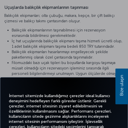
Uçuşlarda balıkçılık ekipmanlarının taşınması
Balıkçılık ekipmanları; olta çubuğu, makara, kepçe, bir çift balıkçı
çizmesi ve balıkçı takımı çantasından oluşur.
Balıkçılık ekipmanlarının taşınabilmesi için rezervasyon
esnasında bildirilmesi gerekmektedir.
İç hat uçuşlarında balıkçılık ekipmanı taşıma hizmeti ücretli olup,
1 adet balıkçılık ekipmanı taşıma bedeli 850 TRY tutarındadır.
Balıkçılık ekipmanları hasarlanmayı engelleyecek şekilde
paketlenmiş olarak özel çantasında taşınmalıdır.
Filomuzdaki bazı uçak tipleri bu boyutlarda kargoyu taşımaya
müsait olmadığı için rezervasyon işleminiz sırasında ilgili
personeli bilgilendirmeyi unutmayın. Uygun ölçülerde olmayan
Bize ulaşın
ekipman kargo seferleri ile taşınır.
Rezervasyon girişinin yapılması zorunludur.
Dış hat uçuşlarında
özel bagaj ücreti
uygulanır.
İnternet sitemizde kullandığımız çerezler ideal kullanıcı
deneyimini hedefleyen farklı görevler üstlenir. Gerekli
çerezler, internet sitesinin ziyaret edilebilmesini ve
özelliklerinin kullanılmasını sağlar. Performans çerezleri,
kullanıcıların sitede gezinme alışkanlıklarını inceleyerek
Twitter
Facebook
Instagram
Youtube
LinkedIn
Tiktok
Blog
Pinterest
What
internet sitesinin performansını iyileştirir. İşlevsellik
çerezleri, kullanıcıların sitedeki seçimlerini tanıyarak