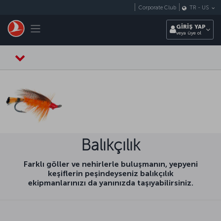
Skip to main content
Corporate Club
TR
-
US
Toggle navigation
GİRİŞ YAP
veya üye ol
Balıkçılık
Farklı göller ve nehirlerle buluşmanın, yepyeni
keşiflerin peşindeyseniz balıkçılık
ekipmanlarınızı da yanınızda taşıyabilirsiniz.