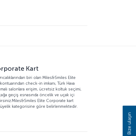
orporate Kart
ıcalıklarından biri olan Miles&Smiles Elite
 kontuarından check-in imkanı, Türk Hava
şmalı salonlara erişim, ücretsiz koltuk seçimi,
uçağa geçiş esnasında öncelik ve uçak içi
lirsiniz.Miles&Smiles Elite Corporate kart
e üyelik kategorisine göre belirlenmektedir.
Bize ulaşın