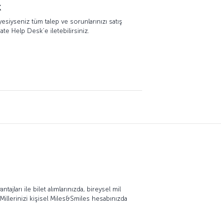
k
esiyseniz tüm talep ve sorunlarınızı satış
e Help Desk’e iletebilirsiniz.
ajları ile bilet alımlarınızda, bireysel mil
Millerinizi kişisel Miles&Smiles hesabınızda