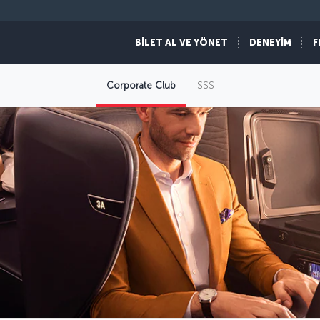
BİLET AL VE YÖNET
DENEYİM
F
Corporate Club
SSS