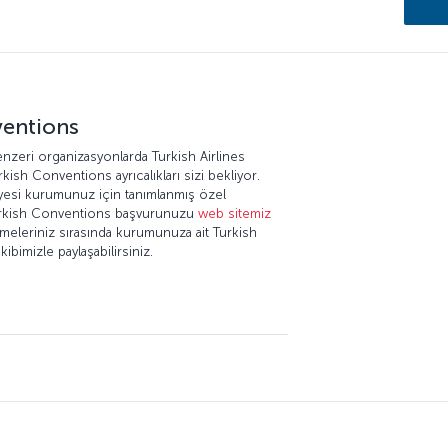
ventions
nzeri organizasyonlarda Turkish Airlines
ish Conventions ayrıcalıkları sizi bekliyor.
yesi kurumunuz için tanımlanmış özel
Turkish Conventions başvurunuzu
web sitemiz
meleriniz sırasında kurumunuza ait Turkish
bimizle paylaşabilirsiniz.