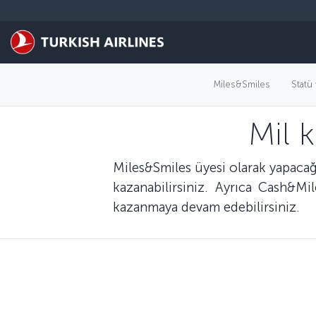
Skip to main content
Miles&Smiles
Statü 
Mil 
Miles&Smiles üyesi olarak yapacağı
kazanabilirsiniz. Ayrıca Cash&Mi
kazanmaya devam edebilirsiniz.