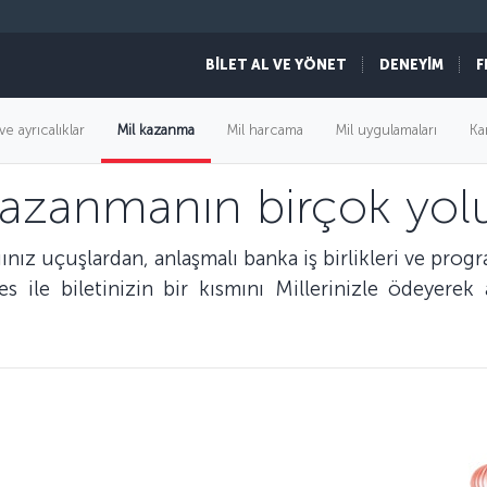
BİLET AL VE YÖNET
DENEYİM
F
ve ayrıcalıklar
Mil kazanma
Mil harcama
Mil uygulamaları
Ka
kazanmanın birçok yolu
nız uçuşlardan, anlaşmalı banka iş birlikleri ve prog
les ile biletinizin bir kısmını Millerinizle ödeyere