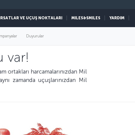
IRSATLAR VE UÇUŞ NOKTALARI
MILES&SMILES
YARDIM
mpanyalar
Duyurular
 var!
ram ortakları harcamalarınızdan Mil
k aynı zamanda uçuşlarınızdan Mil