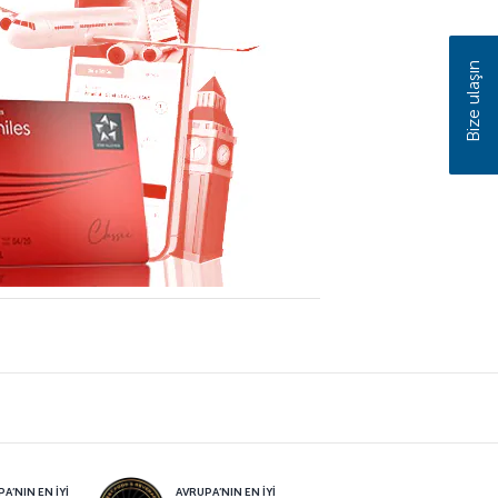
Bize ulaşın
A’NIN EN İYİ
AVRUPA’NIN EN İYİ