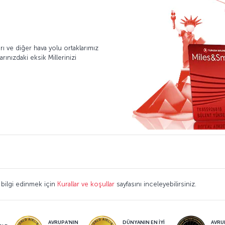
arı ve diğer hava yolu ortaklarımız
rınızdaki eksik Millerinizi
 bilgi edinmek için
Kurallar ve koşullar
sayfasını inceleyebilirsiniz.
AVRUPA’NIN
DÜNYANIN EN İYİ
AVRUP