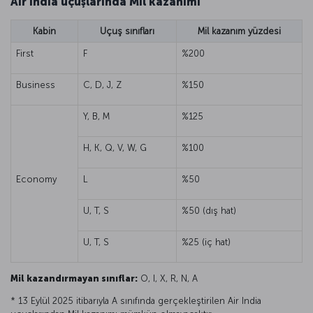
Air India uçuşlarında Mil kazanımı
Kabin
Uçuş sınıfları
Mil kazanım yüzdesi
First
F
%200
Business
C, D, J, Z
%150
Y, B, M
%125
H, K, Q, V, W, G
%100
Economy
L
%50
U, T, S
%50 (dış hat)
U, T, S
%25 (iç hat)
Mil kazandırmayan sınıflar:
O, I, X, R, N, A
* 13 Eylül 2025 itibarıyla A sınıfında gerçekleştirilen Air India