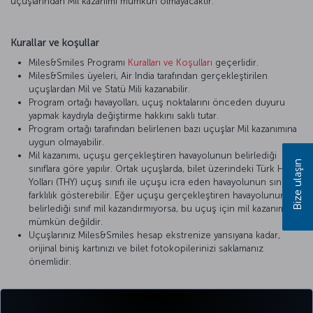
uçuşlarından Mil kazanımı mümkün olmayacaktır.
Kurallar ve koşullar
Miles&Smiles Programı
Kuralları ve Koşulları
geçerlidir.
Miles&Smiles üyeleri, Air India tarafından gerçekleştirilen
uçuşlardan Mil ve Statü Mili kazanabilir.
Program ortağı havayolları, uçuş noktalarını önceden duyuru
yapmak kaydıyla değiştirme hakkını saklı tutar.
Program ortağı tarafından belirlenen bazı uçuşlar Mil kazanımına
uygun olmayabilir.
Mil kazanımı, uçuşu gerçekleştiren havayolunun belirlediği
Bize ulaşın
sınıflara göre yapılır. Ortak uçuşlarda, bilet üzerindeki Türk Hava
Yolları (THY) uçuş sınıfı ile uçuşu icra eden havayolunun sınıfı
farklılık gösterebilir. Eğer uçuşu gerçekleştiren havayolunun
belirlediği sınıf mil kazandırmıyorsa, bu uçuş için mil kazanımı
mümkün değildir.
Uçuşlarınız Miles&Smiles hesap ekstrenize yansıyana kadar,
orijinal biniş kartınızı ve bilet fotokopilerinizi saklamanız
önemlidir.
Detaylı bilgi için
Air India
’nın resmi internet sitesini ziyaret