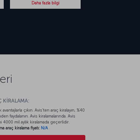
Daha fazla bilgi
eri
 KİRALAMA:
k avantajlarla çıkın. Avis’ten araç kiralayın, %40
mden faydalanın. Avis kiralamalarında. Avis
mi 4000 mil aylık kiralamada geçerlidir.
ma araç kiralama fiyatı:
N/A