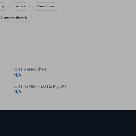
Plaj
Yüzme
Romantizm
Eğlence ve alışveriş
ORT. KAHVE FİYATI
N/A
ORT. YEMEK FİYATI (2 KİŞİLİK)
N/A