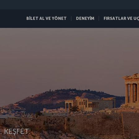
BİLET AL VE YÖNET
DENEYİM
FIRSATLAR VE U
 KEŞFET.