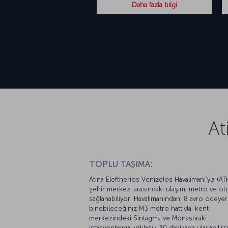
Daha fazla bilgi
At
TOPLU TAŞIMA:
Atina Eleftherios Venizelos Havalimanı’yla (AT
şehir merkezi arasındaki ulaşım, metro ve o
sağlanabiliyor. Havalimanından, 8 avro ödeye
binebileceğiniz M3 metro hattıyla, kent
merkezindeki Sintagma ve Monastiraki
istasyonlarına, yaklaşık 30 dakikada ulaşabilirsi