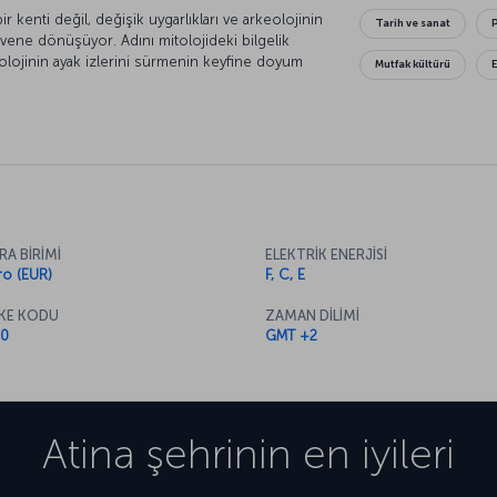
ir kenti değil, değişik uygarlıkları ve arkeolojinin
Tarih ve sanat
vene dönüşüyor. Adını mitolojideki bilgelik
itolojinin ayak izlerini sürmenin keyfine doyum
Mutfak kültürü
öylenceler bu güzel kente size rehberlik etsin.
ın, ünlü tapınakları inceleyin ve ilk Olimpiyat
en seyredin. Sintagma’da evzon askerlerinin
 müzelerini gezin. Plaka’da soluklanın. Sonra da
nlerinin tadını çıkarın.
RA BİRİMİ
ELEKTRİK ENERJİSİ
ro (EUR)
F, C, E
KE KODU
ZAMAN DİLİMİ
0
GMT +2
Atina
şehrinin en iyileri