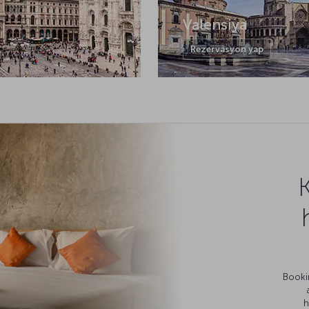
Valensiya
Rezervasyon yap
Bookin
h