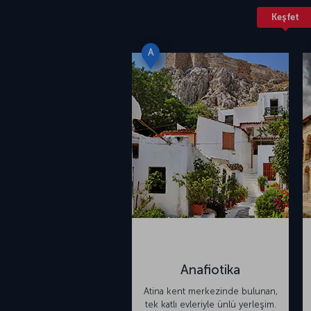
Keşfet
A
Anafiotika
Atina kent merkezinde bulunan,
tek katlı evleriyle ünlü yerleşim.