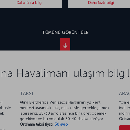
Daha fazla bilgi
Daha fazla bilgi
TÜMÜNÜ GÖRÜNTÜLE
ina Havalimanı ulaşım bilgil
TAKSİ:
ARAÇ
H)
Atina Eleftherios Venizelos Havalimanı’yla kent
Yola e
tobüsle
merkezi arasındaki ulaşımı taksiyle gerçekleştirmek
indiri
rek
isterseniz, 25-30 avro arasında bir ücret ödemek
indiri
gerekiyor ve bu yolculuk 30-40 dakika sürüyor.
Ortala
Ortalama taksi fiyatı:
30 avro
niz.