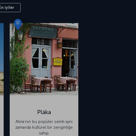
En iyiler
D
Pláka
Atina’nın bu popüler semti aynı
zamanda kültürel bir zenginliğe
sahip.