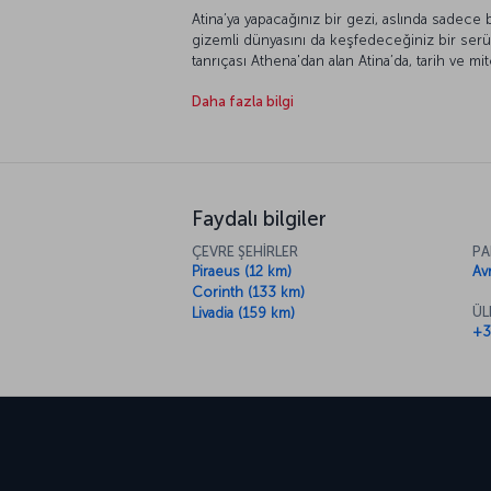
Atina’ya yapacağınız bir gezi, aslında sadece b
gizemli dünyasını da keşfedeceğiniz bir serü
tanrıçası Athena'dan alan Atina’da, tarih ve m
olmuyor. Bu nedenle bırakın binlerce yıllık s
Daha fazla bilgi
İlk olarak şehrin sembolü olan Akropolis’e çık
Oyunlarına ev sahipliği yapmış Atina’yı teped
törenini izleyin ve kentin birbirinden zengin
Ege’nin birbirinden lezzetli meze ve deniz ürü
Faydalı bilgiler
ÇEVRE ŞEHİRLER
PA
Piraeus (12 km)
Av
Corinth (133 km)
ÜL
Livadia (159 km)
+3