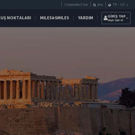
Corporate Club
Ara
TR
-
US
GİRİŞ YAP
ÇUŞ NOKTALARI
MILES&SMILES
YARDIM
veya üye ol