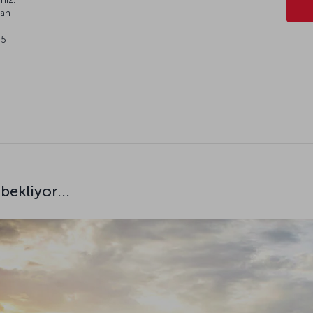
şan
 5
bekliyor...