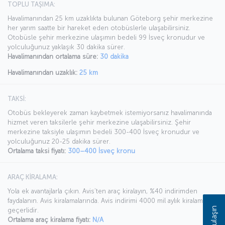
TOPLU TAŞIMA:
Havalimanından 25 km uzaklıkta bulunan Göteborg şehir merkezine
her yarım saatte bir hareket eden otobüslerle ulaşabilirsiniz.
Otobüsle şehir merkezine ulaşımın bedeli 99 İsveç kronudur ve
yolculuğunuz yaklaşık 30 dakika sürer.
Havalimanından ortalama süre:
30 dakika
Havalimanından uzaklık:
25 km
TAKSİ:
Otobüs bekleyerek zaman kaybetmek istemiyorsanız havalimanında
hizmet veren taksilerle şehir merkezine ulaşabilirsiniz. Şehir
merkezine taksiyle ulaşımın bedeli 300-400 İsveç kronudur ve
yolculuğunuz 20-25 dakika sürer.
Ortalama taksi fiyatı:
300–400 İsveç kronu
ARAÇ KİRALAMA:
Yola ek avantajlarla çıkın. Avis’ten araç kiralayın, %40 indirimden
faydalanın. Avis kiralamalarında. Avis indirimi 4000 mil aylık kiralamada
Bize ulaşın
geçerlidir.
Ortalama araç kiralama fiyatı:
N/A