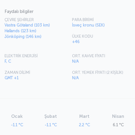
Faydalı bilgiler
ÇEVRE ŞEHİRLER
PARA BİRİMİ
Vastra Götaland (103 km)
İsveç kronu (SEK)
Hallands (123 km)
ÜLKE KODU
Jönköping (146 km)
+46
ELEKTRİK ENERJİSİ
ORT. KAHVE FİYATI
F, C
N/A
ZAMAN DİLİMİ
ORT. YEMEK FİYATI (2 KİŞİLİK)
GMT +1
N/A
Ocak
Şubat
Mart
Nisan
-1.1 °C
-1.1 °C
2.2 °C
6.1 °C