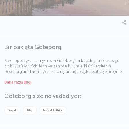
Bir bakışta Göteborg
Kozmopolit yapısının yanı sıra Göteborg’un küçük şehirlere özgü
bir büyüsü var. Sahillerin ve şehirde bulunan iki üniversitenin,
Göteborg’un dinamik yapısını oluşturduğu söylenebilir. Şehir ayrıca;
Volvo, SKF ve ESAB gibi İskandinavya’nın en ünlü şirketlerine ev
Daha fazla bilgi
sahipliği yapıyor. İskandinavya’nın en büyük limanı olan Göteborg
limanının ithalat ve ihracat için büyük rol oynadığını ekleyelim.
Göteborg size ne vadediyor:
Kayak
Plaj
Mutfak kültürü