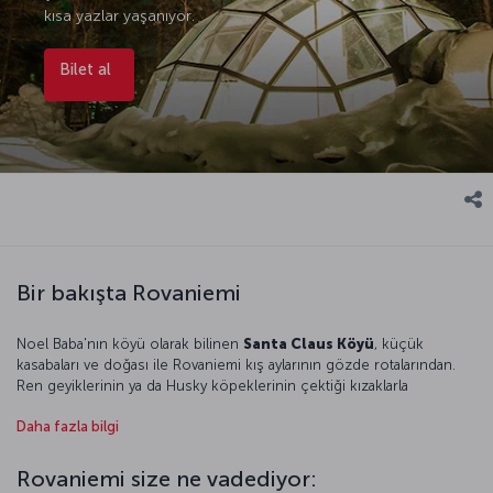
kısa yazlar yaşanıyor.
Bilet al
Bir bakışta Rovaniemi
Noel Baba'nın köyü olarak bilinen
Santa Claus Köyü
, küçük
kasabaları ve doğası ile Rovaniemi kış aylarının gözde rotalarından.
Ren geyiklerinin ya da Husky köpeklerinin çektiği kızaklarla
düzenlenen turlar, buz oteller, donmuş göl üzerindeki yürüyüş
Daha fazla bilgi
turları ve kutuplarda yaşayan hayvanları görebileceğiniz hayvanat
bahçesi ile Rovaniemi, farklı deneyimler yaşayabileceğiniz bir yer.
Soğuğu iliklerinize kadar hissedeceğiniz Rovaniemi’ye gitmeden
Rovaniemi size ne vadediyor:
bavulunuza en kalın ve soğuktan koruyan kıyafetlerinizi koymayı