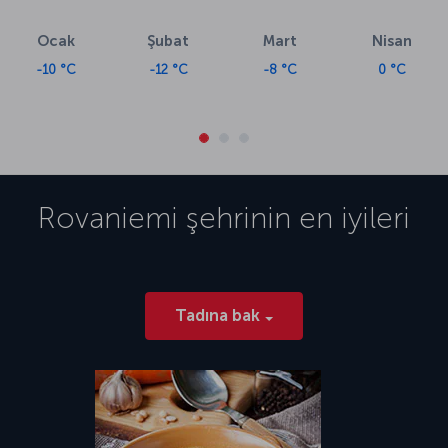
Ocak
Şubat
Mart
Nisan
-10 °C
-12 °C
-8 °C
0 °C
Rovaniemi
şehrinin en iyileri
Tadına bak