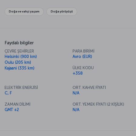
unutmayın. Ayrıca iglo ve buz otelleri ziyaret etmeden dönmeyin.
Doğa ve vahşi yaşam
Doğa yürüyüşü
Faydalı bilgiler
ÇEVRE ŞEHİRLER
PARA BİRİMİ
Helsinki (900 km)
Avro (EUR)
Oulu (205 km)
ÜLKE KODU
Kajaani (335 km)
+358
ELEKTRİK ENERJİSİ
ORT. KAHVE FİYATI
C, F
N/A
ZAMAN DİLİMİ
ORT. YEMEK FİYATI (2 KİŞİLİK)
GMT +2
N/A