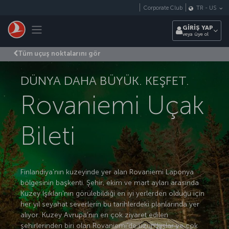
Skip to main content
Corporate Club
TR
-
US
Toggle navigation
GİRİŞ YAP
veya üye ol
Tüm uçuş noktalarını gör
DÜNYA DAHA BÜYÜK. KEŞFET.
Rovaniemi Uçak
Bileti
Finlandiya'nın kuzeyinde yer alan Rovaniemi Laponya
bölgesinin başkenti. Şehir, ekim ve mart ayları arasında
Kuzey Işıkları'nın görülebildiği en iyi yerlerden olduğu için
her yıl seyahat severlerin bu tarihlerdeki planlarında yer
alıyor. Kuzey Avrupa'nın en çok ziyaret edilen
şehirlerinden biri olan Rovaniemi'de uzun kışlar ve çok