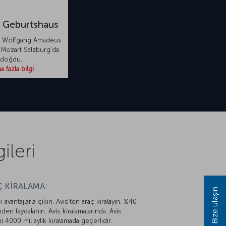
 Geburtshaus
i Wolfgang Amadeus
a Mozart Salzburg’da
doğdu.
 fazla bilgi
ileri
 KİRALAMA:
Bize ulaşın
k avantajlarla çıkın. Avis’ten araç kiralayın, %40
mden faydalanın. Avis kiralamalarında. Avis
mi 4000 mil aylık kiralamada geçerlidir.