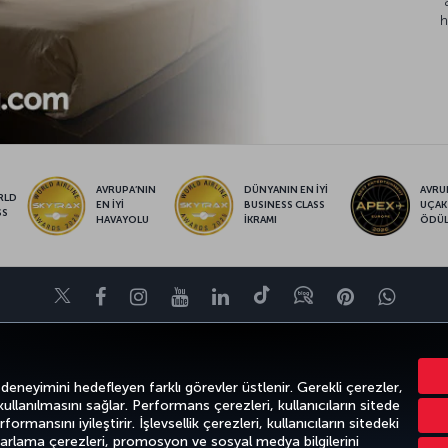
h
AVRUPA’NIN
DÜNYANIN EN İYİ
AVRUP
RLD
EN İYİ
BUSINESS CLASS
UÇAK
SS
HAVAYOLU
İKRAMI
ÖDÜ
Twitter
Facebook
Instagram
Youtube
LinkedIn
Tiktok
Blog
Pinterest
What
KTALARI
POPÜLER UÇUŞLAR
YARDIM
TURKISH AIRLINES HOLIDAYS
 deneyimini hedefleyen farklı görevler üstlenir. Gerekli çerezler,
 kullanılmasını sağlar. Performans çerezleri, kullanıcıların sitede
ormansını iyileştirir. İşlevsellik çerezleri, kullanıcıların sitedeki
azarlama çerezleri, promosyon ve sosyal medya bilgilerini
Gizlilik ve Çerez Politikası
Yasal Uyarı
Yolcu Hakları