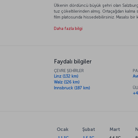
Ülkenin dördüncü büyük şehri olan Salzburg
tuz çökeltilerinden almış. Ortaçağdan kalma s
film platosunda hissedebilirsiniz. Masalsı bir 
meydanları, tarihi dokusu ve günümüze kada
Daha fazla bilgi
şölen sunuyor. II. Dünya Savaşı’ndan sonra 
bugün şehrin en büyük geçim kaynağını turizm
Salzburg’u henüz keşfetmediyseniz, mutlaka 
sıralara eklemenizi öneririz.
Faydalı bilgiler
ÇEVRE ŞEHİRLER
PA
Linz (132 km)
Av
Walz (126 km)
ÜL
Innsbruck (187 km)
+4
Ocak
Şubat
Mart
N