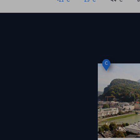
-1.1 °C
1.5 °C
4.4 °C
8
C