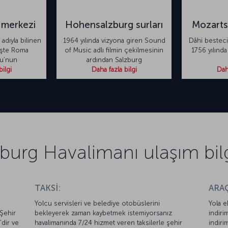
 merkezi
Hohensalzburg surları
Mozarts
adıyla bilinen
1964 yılında vizyona giren Sound
Dâhi bestec
işte Roma
of Music adlı filmin çekilmesinin
1756 yılınd
ğu’nun
ardından Salzburg
bilgi
Daha fazla bilgi
Daha
burg Havalimanı ulaşım bilg
TAKSİ:
ARAÇ
Yolcu servisleri ve belediye otobüslerini
Yola e
 Şehir
bekleyerek zaman kaybetmek istemiyorsanız
indiri
’dir ve
havalimanında 7/24 hizmet veren taksilerle şehir
indiri