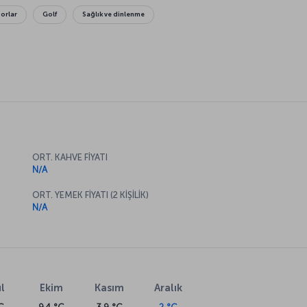
orlar
Golf
Sağlık ve dinlenme
ORT. KAHVE FİYATI
N/A
ORT. YEMEK FİYATI (2 KİŞİLİK)
N/A
l
Ekim
Kasım
Aralık