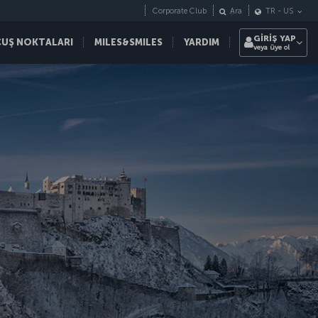
Corporate Club
Ara
TR
-
US
GİRİŞ YAP
ÇUŞ NOKTALARI
MILES&SMILES
YARDIM
veya üye ol