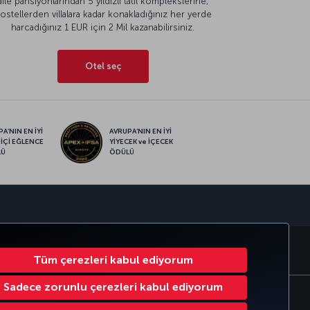
aile pansiyonlarından 5 yıldızlı tatil komplekslerine,
ostellerden villalara kadar konakladığınız her yerde
harcadığınız 1 EUR için 2 Mil kazanabilirsiniz.
Otel seç
A’NIN EN İYİ
AVRUPA’NIN EN İYİ
 İÇİ EĞLENCE
YİYECEK ve İÇECEK
LÜ
ÖDÜLÜ
sapp
MILES&SMILES
CORPORATE CLUB
TÜRK HAVA YOLLARI
Tüm çerezleri kabul ediyorum
Sadece zorunlu çerezleri kabul ediyorum
Çerez Ayarlarını Değiştir
1-800-874 8875