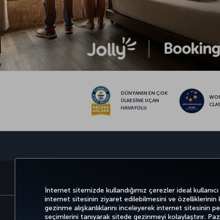
DÜNYANIN EN ÇOK
WO
ÜLKESİNE UÇAN
CLA
HAVAYOLU
BİLET AL VE YÖNET
DENEYİM
FIRSATLAR VE UÇUŞ NO
İnternet sitemizde kullandığımız çerezler ideal kullanıcı
internet sitesinin ziyaret edilebilmesini ve özelliklerinin
gezinme alışkanlıklarını inceleyerek internet sitesinin perf
seçimlerini tanıyarak sitede gezinmeyi kolaylaştırır. P
Bilgi Toplumu Hizmetleri
Erişilebilirlik