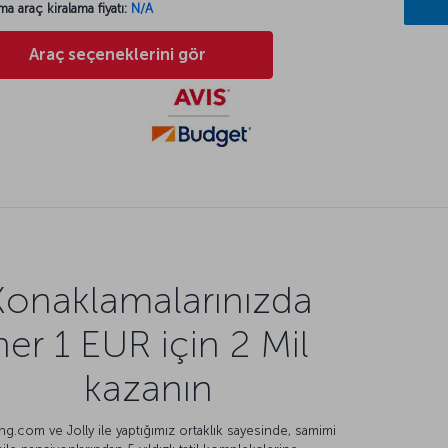
ma araç kiralama fiyatı:
N/A
Araç seçeneklerini gör
Konaklamalarınızda
her 1 EUR için 2 Mil
kazanın
g.com ve Jolly ile yaptığımız ortaklık sayesinde, samimi