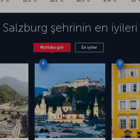
.9 °C
13.9 °C
16.1 °C
18.3 °C
17.8 °C
15 °
Salzburg
şehrinin en iyileri
Mutlaka gör
En iyiler
A
B