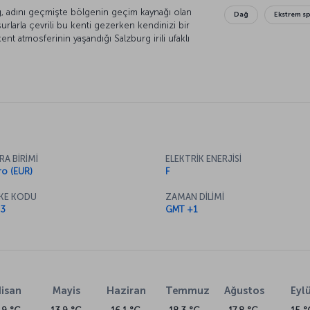
, adını geçmişte bölgenin geçim kaynağı olan
Dağ
Ekstrem sp
urlarla çevrili bu kenti gezerken kendinizi bir
kent atmosferinin yaşandığı Salzburg irili ufaklı
r korumuş kent merkeziyle adeta görsel bir
sanayi açısından önemli bir konuma gelse de
 faaliyetleri oluşturuyor. Masalsı kent
görmeniz gereken şehirler listenizde üst
RA BİRİMİ
ELEKTRİK ENERJİSİ
ro (EUR)
F
KE KODU
ZAMAN DİLİMİ
3
GMT +1
isan
Mayis
Haziran
Temmuz
Ağustos
Eylü