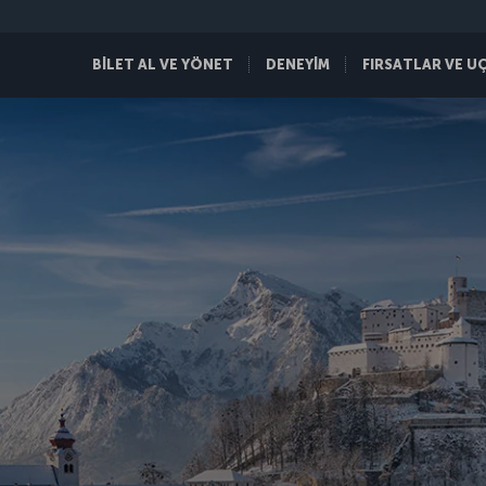
BİLET AL VE YÖNET
DENEYİM
FIRSATLAR VE U