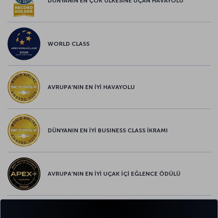
DÜNYANIN EN ÇOK ÜLKESİNE UÇAN HAVAYOLU
WORLD CLASS
AVRUPA’NIN EN İYİ HAVAYOLU
DÜNYANIN EN İYİ BUSINESS CLASS İKRAMI
AVRUPA’NIN EN İYİ UÇAK İÇİ EĞLENCE ÖDÜLÜ
AVRUPA’NIN EN İYİ YİYECEK ve İÇECEK ÖDÜLÜ