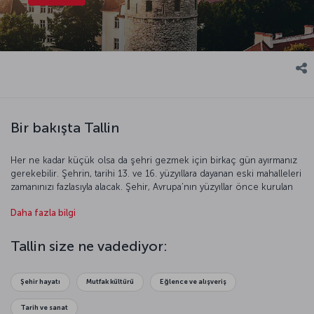
Bir bakışta Tallin
Her ne kadar küçük olsa da şehri gezmek için birkaç gün ayırmanız
gerekebilir. Şehrin, tarihi 13. ve 16. yüzyıllara dayanan eski mahalleleri
zamanınızı fazlasıyla alacak. Şehir, Avrupa’nın yüzyıllar önce kurulan
siyasi ve ekonomik örgütü Hansa Birliği’nin de bir üyesi.
Daha fazla bilgi
UNESCO’nun 1997 yılında Dünya Miras Listesi’ne dâhil ettiği bu
özgün şehri keşfetmek için geç kalmayın!
Tallin size ne vadediyor:
Şehir hayatı
Mutfak kültürü
Eğlence ve alışveriş
Tarih ve sanat