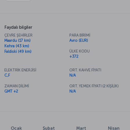
Faydalı bilgiler
ÇEVRE ŞEHİRLER
PARA BİRİMİ
Maardu (17 km)
Avro (EUR)
Kehra (43 km)
ÜLKE KODU
Faldiski (49 km)
+372
ELEKTRİK ENERJİSİ
ORT. KAHVE FİYATI
C,F
N/A
ZAMAN DİLİMİ
ORT. YEMEK FİYATI (2 KİŞİLİK)
GMT +2
N/A
Ocak
Şubat
Mart
Nisan