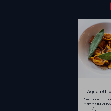
Agnolotti d
Piyemonte mutfağı
makarna türlerinde
Agnolotti del