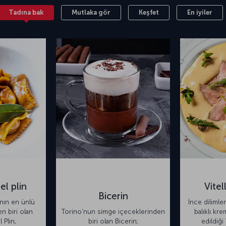
Tadına bak
Mutlaka gör
Keşfet
En iyiler
el plin
Vite
Bicerin
nın en ünlü
İnce dilimle
n biri olan
Torino’nun simge içeceklerinden
balıklı kr
 Plin,
biri olan Bicerin;
edildiği