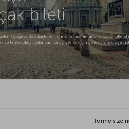
ak bileti
i Alplerin gölgesinde buluşturan Torino, rafine mimarisi ve köklü kültürel
k ve tarihi dokuyu yakından deneyimlemek için güncel Torino uçak bile
Torino size n