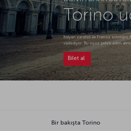
Torino uç
İtalyan zarafeti ile Fransız estetiğin
vadediyor. Bu eşsiz şehre adım atma
Bilet al
Bir bakışta Torino