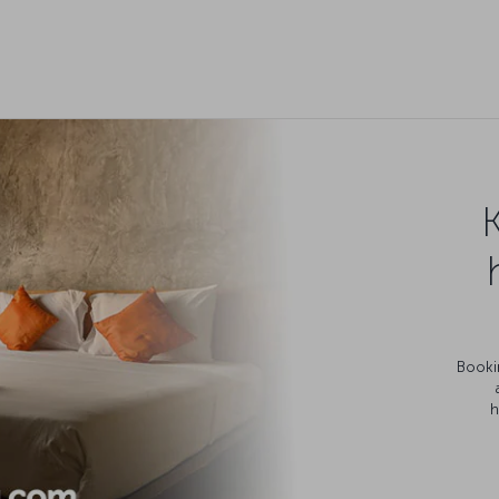
Bookin
h