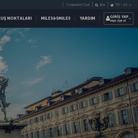
Corporate Club
Ara
TR
-
US
GİRİŞ YAP
ÇUŞ NOKTALARI
MILES&SMILES
YARDIM
veya üye ol