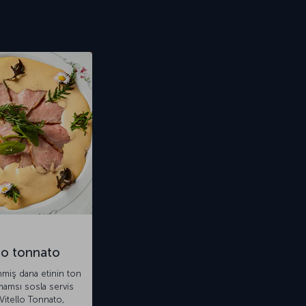
llo tonnato
nmiş dana etinin ton
emamsı sosla servis
 Vitello Tonnato,