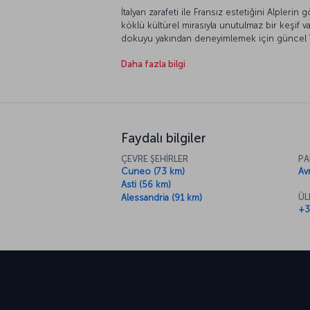
İtalyan zarafeti ile Fransız estetiğini Alpleri
köklü kültürel mirasıyla unutulmaz bir keşif 
dokuyu yakından deneyimlemek için güncel To
eski Kelt dilinde “küçük boğa” anlamına gelen
Daha fazla bilgi
Irmağı kıyısında, Alplerin eteğinde bulunuyor. 
Piemonte bölgesinin merkezi olarak sanayi ile
konumu, mimarisinden mutfağına kadar kentin
yaratıyor. Otomotiv sektörüne dev markalar ar
stratejik bir noktada bulunuyor. Modern sanayi
sükuneti burada iç içe yaşıyor. 2006 Kış Olimp
Faydalı bilgiler
turizminde de öne çıkan şehir, Alplere ulaşm
ÇEVRE ŞEHİRLER
PA
Bu atmosferi keşfetmek için Torino uçak bile
Cuneo (73 km)
Av
planlayabilirsiniz. Barok mimarisi ve geniş bulv
Asti (56 km)
deneyim sunuyor. Uygun fırsatları değerlendiri
ÜL
Alessandria (91 km)
köşesini yakından görebilirsiniz.
+3