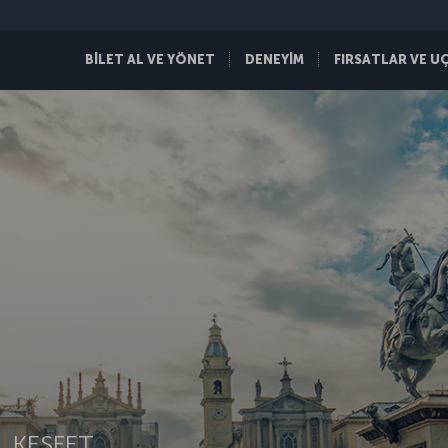
BİLET AL VE YÖNET
DENEYİM
FIRSATLAR VE U
 KEŞFET.