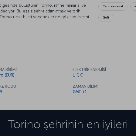
n gölgesinde buluşturan Torino, rafine mimarisi ve
Tarih ve sanat
vadediyor. Bu eşsiz şehre adım atmak ve tarihi
rino uçak bileti seçeneklerine göz atın. İsmini
Golf
 “Taurini” kelimesinden alan Torino kenti Po
İtalya Birliği’nin ilk başkenti olan şehir, bugün
 estetiği buluşturuyor. Fransa sınırına yakın
 her köşesinde hissedilen bir kültürel sentez
mağan eden Torino, İtalya’yı Avrupa’ya bağlayan
 tesislerinin dinamizmi ile tarihi meydanların
iyatları’na ev sahipliği yaptıktan sonra spor
ak isteyen gezginler için önemli bir durak.
RA BİRİMİ
ELEKTRİK ENERJİSİ
ti seçeneklerini inceleyerek seyahatinizi
ro (EUR)
L, F, C
arlarıyla bilinen şehir, her mevsim farklı bir
p şehri ziyaret edebilir, İtalya’nın bu dinamik
KE KODU
ZAMAN DİLİMİ
9
GMT +1
Torino
şehrinin en iyileri