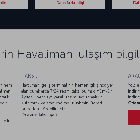
bilgi
Daha fazla bilgi
Daha
rin Havalimanı ulaşım bilgil
TAKSİ:
ARAÇ
ren hem
Havalimanı geliş terminalinin hemen çıkışında yer
Yola e
limanı
alan duraklarda 7/24 resmi taksi bulmak mümkün.
indiri
ratik
Ayrıca Uber veya yerel ulaşım uygulamalarını
indiri
ndeki
kullanarak da araç çağırabilir, tahmini ücreti
Ortala
önceden görebilirsiniz.
Ortalama taksi fiyatı:
-
ilgili