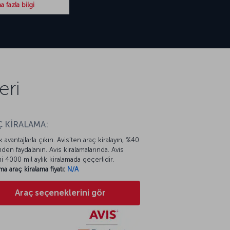
 fazla bilgi
eri
 KİRALAMA:
k avantajlarla çıkın. Avis’ten araç kiralayın, %40
mden faydalanın. Avis kiralamalarında. Avis
mi 4000 mil aylık kiralamada geçerlidir.
ma araç kiralama fiyatı:
N/A
Araç seçeneklerini gör