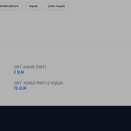
Mutfak kültürü
Kayak
Şehir hayatı
ORT. KAHVE FİYATI
2 EUR
ORT. YEMEK FİYATI (2 KİŞİLİK)
70 EUR