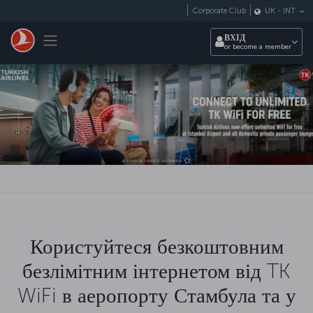
Перейти до основного вмісту
Corporate Club
UK
-
INT
Toggle navigation
ВХІД
or become a member
Користуйтеся безкоштовним
безлімітним інтернетом від TK
WiFi в аеропорту Стамбула та у