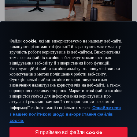
Get ready to elevate Istanbul Airport’s unique traveling experience
to the next level with the alluring atmosphere of Turkish Airlines
Файли cookie, які ми використовуємо на нашому веб-сайті,
Lounge.
виконують різноманітні функції й гарантують максимальну
зручність роботи користувачів із веб-сайтом. Використання
тимчасових файлів cookie забезпечує можливості для
Read more
відвідування веб-сайту й використання його функцій.
Експлуатаційні файли cookie аналізують пошукові звички
користувачів з метою поліпшення роботи веб-сайту.
Функціональні файли cookie використовуються для
Facebook
Twitter
Instagram
YouTube
LinkedIn
Tiktok
Блог
Pinterest
What
визначення налаштувань користувачів на веб-сайті, а також
спрощення перегляду сторінок. Маркетингові файли cookie
використовуються для інформування користувачів про
БРОНЮВАННЯ
ПРОПОЗИЦІЇ
актуальні рекламні кампанії з використанням рекламної
ТА КЕРУВАННЯ
ВРАЖЕННЯ
ТА
ДОВІДКА
MILES&SMILES
інформації та інформації соціальних мереж.
Ознайомтеся
БРОНЮВАННЯМ
НАПРЯМКИ
з нашею політикою щодо використання файлів
cookie.
Доступність
Політика конфіденційності та використання файлів cookie
Офіційне повідомлення
Я приймаю всі файли cookie