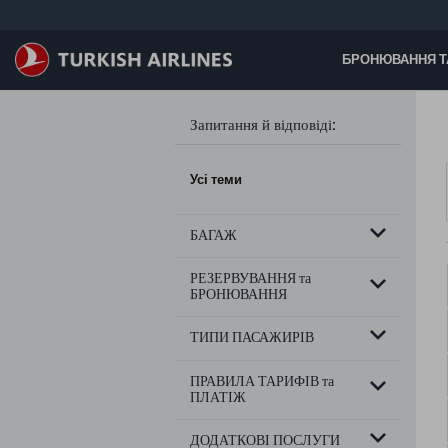
Перейти до основного вмісту
БРОНЮВАННЯ Т
Запитання й відповіді
:
Усі теми
БАГАЖ
РЕЗЕРВУВАННЯ та
БРОНЮВАННЯ
ТИПИ ПАСАЖИРІВ
ПРАВИЛА ТАРИФІВ та
ПЛАТІЖ
ДОДАТКОВІ ПОСЛУГИ