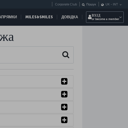
Corporate Club
Пошук
UK
-
INT
ВХІД
НАПРЯМКИ
MILES&SMILES
ДОВІДКА
or become a member
ажа
Search