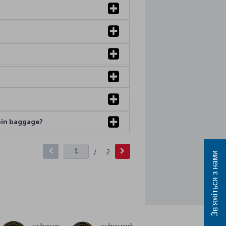
abin baggage?
/
2
Зв’яжіться з нами