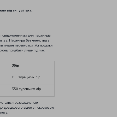
но від типу літака.
 повідомленнями для пасажирів
miles. Пасажири без членства в
и платні перепустки. Усі податки
ожна придбати лише під час
Збір
150 турецьких лір
350 турецьких лір
ристатися розважальною
о довідкового відео з покроковою
нету.