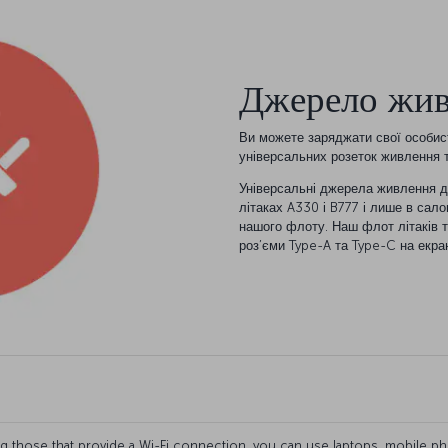
Джерело жив
Ви можете заряджати свої особист
універсальних розеток живлення т
Універсальні джерела живлення до
літаках A330 і B777 і лише в сало
нашого флоту. Наш флот літаків 
роз’єми Type-A та Type-C на екра
ing those that provide a Wi-Fi connection, you can use laptops, mobile pho