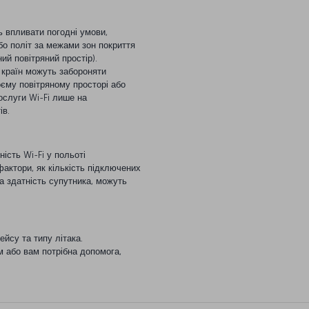
 впливати погодні умови,
бо політ за межами зон покриття
ий повітряний простір).
 країн можуть забороняти
оєму повітряному просторі або
ослуги Wi-Fi лише на
ів.
ість Wi-Fi у польоті
фактори, як кількість підключених
на здатність супутника, можуть
йсу та типу літака.
м або вам потрібна допомога,