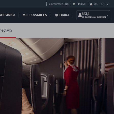
Corporate Club
Пошук
UK
-
INT
ВХІД
НАПРЯМКИ
MILES&SMILES
ДОВІДКА
or become a member
nectivity