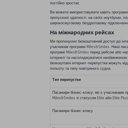
постійно зростає.
Ви можете використовувати навіть програми
пропускної здатності, на своїх ноутбуках, 
широкосмуговому бездротовому підключенню
На міжнародних рейсах
Ми пропонуємо безкоштовний доступ до інте
учасникам програми Miles&Smiles. Наші пас
програмі Miles&Smiles перед рейсом або чер
інтернеті та насолоджуватися необмеженою 
безкоштовні інтернет-перепустки можуть від
польоту та типу повітряного судна.
Тип перепустки
Пасажири бізнес-класу, які є учасниками 
Miles&Smiles зі статусом Elite або Elite Plus
Пасажири бізнес-класу