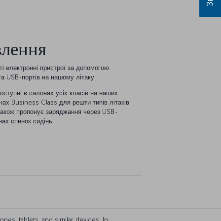
лення
і електронні пристрої за допомогою
а USB-портів на нашому літаку.
ступні в салонах усіх класів на наших
нах Business Class для решти типів літаків
також пропонує заряджання через USB-
нах спинок сидінь.
nes, tablets, and similar devices. In