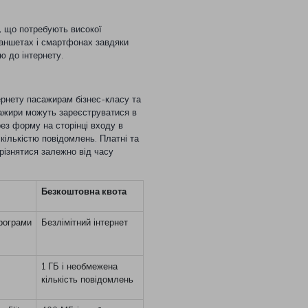
, що потребують високої
планшетах і смартфонах завдяки
 до інтернету.
рнету пасажирам бізнес-класу та
ажири можуть зареєструватися в
ез форму на сторінці входу в
кількістю повідомлень. Платні та
різнятися залежно від часу
Безкоштовна квота
програми
Безлімітний інтернет
1 ГБ і необмежена
кількість повідомлень