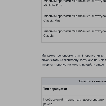
Учасники програми Miles&Smiles зі статусом
або Elite Plus
Учасники програми Miles&Smiles зі статус
Classic Plus
Учасники програми Miles&Smiles зі статус
Classic
Ми також пропонуємо платні перепустки для
використали безкоштовну квоту або не мают
Інтернет-перепустки можна придбати лише п
Польоти на великі
Тип перепустки
Необмежений інтернет для довготривалих
рейсів