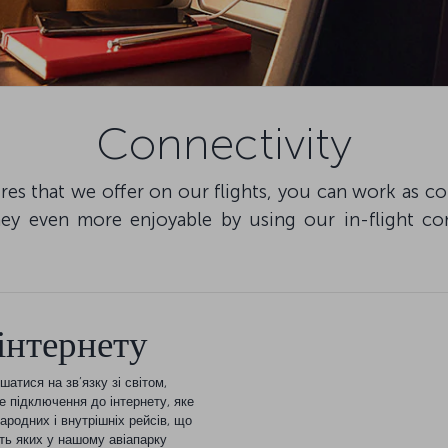
Connectivity
res that we offer on our flights, you can work as co
ey even more enjoyable by using our in-flight co
інтернету
тися на зв’язку зі світом,
 підключення до інтернету, яке
ародних і внутрішніх рейсів, що
сть яких у нашому авіапарку