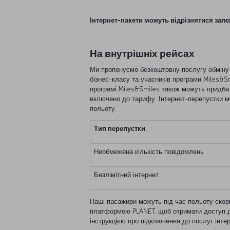
Інтернет-пакети можуть відрізнятися залеж
На внутрішніх рейсах
Ми пропонуємо безкоштовну послугу обміну
бізнес-класу та учасників програми Miles&S
програмі Miles&Smiles також можуть придбат
включено до тарифу. Інтернет-перепустки м
польоту.
Тип перепустки
Необмежена кількість повідомлень
Безлімітний інтернет
Наші пасажири можуть під час польоту ско
платформою PLANET, щоб отримати доступ д
інструкцією про підключення до послуг інтер