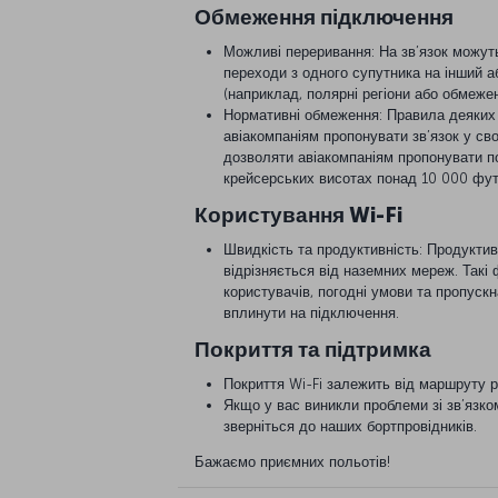
Обмеження підключення
Можливі переривання: На зв’язок можуть
переходи з одного супутника на інший а
(наприклад, полярні регіони або обмежен
Нормативні обмеження: Правила деяких
авіакомпаніям пропонувати зв’язок у св
дозволяти авіакомпаніям пропонувати п
крейсерських висотах понад 10 000 фут
Користування Wi-Fi
Швидкість та продуктивність: Продуктивн
відрізняється від наземних мереж. Такі 
користувачів, погодні умови та пропуск
вплинути на підключення.
Покриття та підтримка
Покриття Wi-Fi залежить від маршруту ре
Якщо у вас виникли проблеми зі зв’язко
зверніться до наших бортпровідників.
Бажаємо приємних польотів!