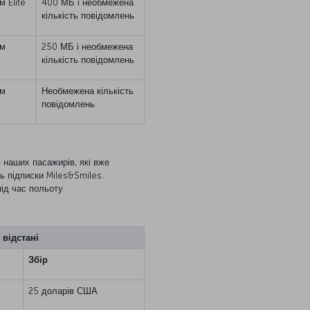
 Elite
400 МБ і необмежена
кількість повідомлень
ом
250 МБ і необмежена
кількість повідомлень
ом
Необмежена кількість
повідомлень
 наших пасажирів, які вже
ь підписки Miles&Smiles.
ід час польоту.
 відстані
Збір
25 доларів США