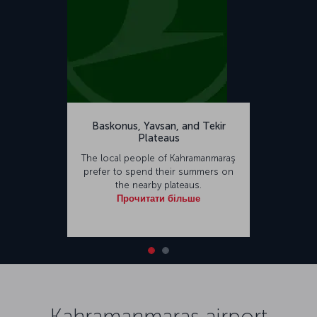
Baskonus, Yavsan, and Tekir
Plateaus
The local people of Kahramanmaraş
prefer to spend their summers on
the nearby plateaus.
Прочитати більше
Kahramanmaraş airport