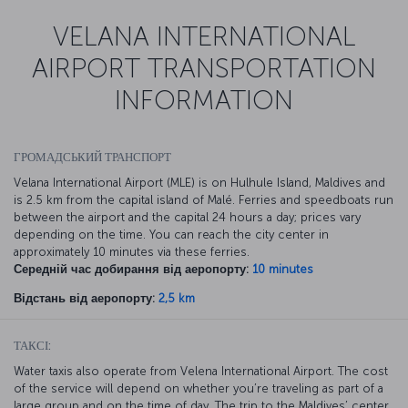
VELANA INTERNATIONAL
AIRPORT TRANSPORTATION
INFORMATION
ГРОМАДСЬКИЙ ТРАНСПОРТ
Velana International Airport (MLE) is on Hulhule Island, Maldives and
is 2.5 km from the capital island of Malé. Ferries and speedboats run
between the airport and the capital 24 hours a day; prices vary
depending on the time. You can reach the city center in
approximately 10 minutes via these ferries.
Середній час добирання від аеропорту:
10 minutes
Відстань від аеропорту:
2,5 km
ТАКСІ:
Water taxis also operate from Velena International Airport. The cost
of the service will depend on whether you’re traveling as part of a
large group and on the time of day. The trip to the Maldives’ center