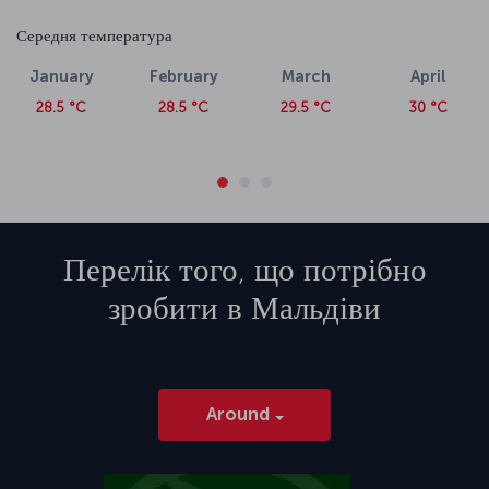
Середня температура
January
February
March
April
28.5 °C
28.5 °C
29.5 °C
30 °C
Перелік того, що потрібно
зробити в
Мальдіви
Around