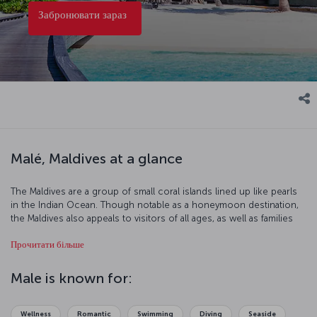
Забронювати зараз
Malé, Maldives at a glance
The Maldives are a group of small coral islands lined up like pearls
in the Indian Ocean. Though notable as a honeymoon destination,
the Maldives also appeals to visitors of all ages, as well as families
with children. There are numerous
places to visit
on land, along
Прочитати більше
with diving and snorkeling amid dazzling marine life and coral reefs.
Sunbathing on the white sand beaches, exploring tropical
Male is known for:
vegetation or simply swimming in the gorgeous water... during your
say, you can also discover Maldivian cuisine, which has Indian and
Far Eastern influences. See our Maldives Flight Ticket page for the
Wellness
Romantic
Swimming
Diving
Seaside