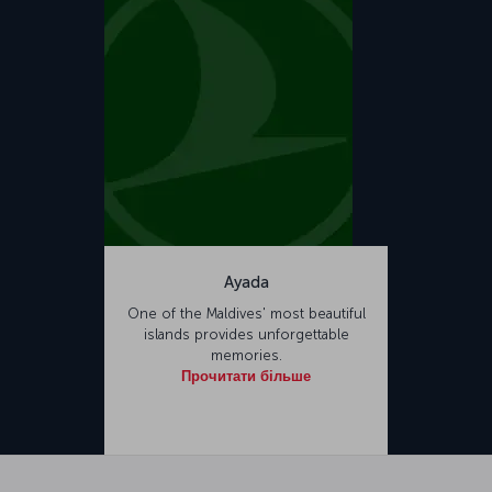
Ayada
One of the Maldives' most beautiful
islands provides unforgettable
memories.
Прочитати більше