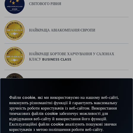
СВІТОВОГО РІВНЯ
НАЙКРАЩА АВІАКОМПАНІЯ ЄВРОПИ
НАЙКРАЩЕ БОРТОВЕ ХАРЧУВАННЯ У САЛОНАХ
КЛАСУ BUSINESS CLASS
НАЙКРАЩІ РОЗВАГИ У ЄВРОПІ
Файли cookie, які ми використовуємо на нашому веб-сайті,
виконують різноманітні функції й гарантують максимальну
зручність роботи користувачів із веб-сайтом. Використання
НАЙКРАЩИЙ WI-FI У ЄВРОПІ
тимчасових файлів cookie забезпечує можливості для
відвідування веб-сайту й використання його функцій.
Експлуатаційні файли cookie аналізують пошукові звички
користувачів з метою поліпшення роботи веб-сайту.