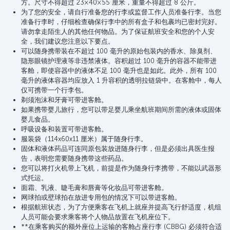
方。尺寸不得超过 23×40×55 厘米，重量不得超过 8 公斤。
为了您的安全，请自行准备您的行李或监督工作人员准备行李。当您
准备行李时，仔细检查确保行李中的所有盒子和包裹均已密封完好。
请勿拿走陌生人的其他任何物品。为了保证航班安全和您的个人安
全，我们建议您注意以下要点。
可以随身携带装在不超过 100 毫升的原始包装内的香水、除臭剂、
隐形眼镜护理液等非违禁液体。容积超过 100 毫升的容器不能带进
客舱，即使容器中的液体不足 100 毫升也是如此。此外，所有 100
毫升的液体容器均应放入 1 升容积的透明拉链袋中。在客舱中，每人
仅可携带一个行李包。
剃须泡沫和牙膏可带进客舱。
如果携带婴儿旅行，您可以带足婴儿乘坐航班期间所需的液体或固体
婴儿食品。
呼吸设备和装置可带进客舱。
服装袋（114x60x11 厘米）属于随身行李。
固体和液体药品可连同原包装放进随身行李，但是必须出具医生报
告，表明您需要随身携带这些药品。
您可以将打火机带上飞机，前提是作为随身行李携带，不能以武器形
式托运。
面霜、乳液、睫毛膏和唇膏等化妆品可带进客舱。
网球拍或壁球拍在放进专用包的情况下可以带进客舱。
根据航班状态，为了方便乘客在飞机上就座并提高飞行舒适度，机组
人员可能会要求乘客将个人物品放置在飞机座位下。
**在乘客购买的额外座位上运输的客舱占座行李 (CBBG) 必须符合适