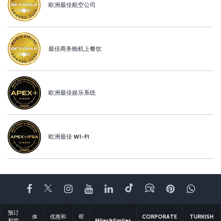
欧洲最佳航空公司
最佳商务舱机上餐饮
欧洲最佳娱乐系统
欧洲最佳 WI-FI
Facebook
Twitter
Instagram
YouTube
领英
抖音
博客
Pinterest
What
预订
体
优惠和
帮
CORPORATE
TURKISH
和管
Miles&Smiles