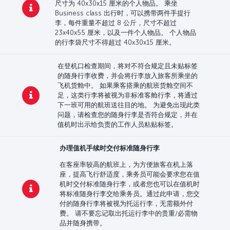
尺寸为 40x30x15 厘米的个人物品。 乘坐
Business class 出行时，可以携带两件手提行
李，每件重量不超过 8 公斤，尺寸不超过
23x40x55 厘米，以及一件个人物品。 个人物品
的行李袋尺寸不得超过 40x30x15 厘米。
在登机口检查期间，将对不符合规定且未贴标签
的随身行李收费，并会将行李放入旅客所乘坐的
飞机货舱中。 如果乘客搭乘的航班货舱空间不
足，这类行李将被视为非标准客舱行李，将通过
下一班可用的航班送往目的地。 为避免出现此类
问题，请检查您的随身行李是否符合规定，并在
值机时出示给负责的工作人员粘贴标签。
办理值机手续时交付标准随身行李
在客座率较高的航班上，为方便旅客在机上落
座，提高飞行舒适度，乘务员可能会要求您在值
机时交付标准随身行李，或者您也可以在值机时
将标准随身行李交给乘务员。通过此申请，您交
付的随身行李将被视为托运行李，无需额外付
费。 请不要忘记取出托运行李中的贵重/必需物
品并随身携带。