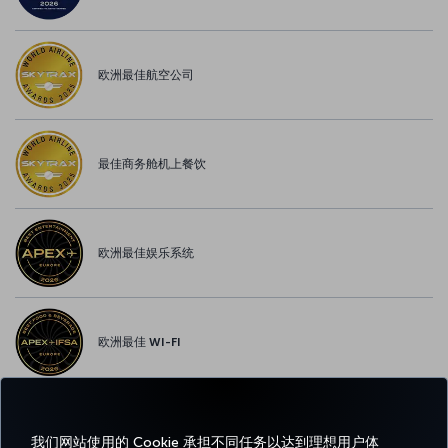
欧洲最佳航空公司
最佳商务舱机上餐饮
欧洲最佳娱乐系统
欧洲最佳 WI-FI
我们网站使用的 Cookie 承担不同任务以达到理想用户体
Facebook
Twitter
Instagram
YouTube
领英
抖音
博客
Pinterest
What