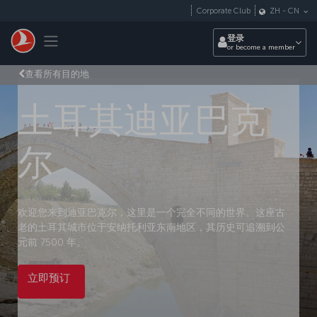
跳转到主要内容
Corporate Club
ZH
-
CN
Toggle navigation
登录
or become a member
查看所有目的地
土耳其迪亚巴克
尔
欢迎您来到迪亚巴克尔，这里是一个完全不同的世界。这座古
老的土耳其城市位于安纳托利亚东南地区，其历史可追溯到公
元前 7500 年。
立即预订