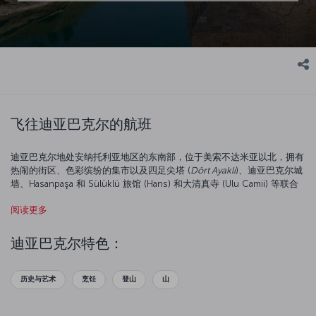
飞往迪亚巴克尔的航班
迪亚巴克尔地处安纳托利亚地区的东南部，位于美索不达米亚以北，拥有
热闹的街区、色彩缤纷的集市以及四足尖塔 (
Dört Ayaklı
)、迪亚巴克尔城
墙、Hasanpaşa 和 Sülüklü 旅馆 (Hans) 和大清真寺 (Ulu Camii) 等联合
国教科文组织世界遗产，为游客提供独特的文化体验。 要详细了解这一
阅读更多
引人入胜的目的地，请查看我们的
迪亚巴克尔亮点
。
迪亚巴克尔以其自然美景和文化遗产而闻名。 您可以漫步在博坦谷和底
迪亚巴克尔特色：
格里斯河沿岸，探索这座城市的另一面。
除了购物之外，市中心的集市还是结识当地工匠和观看传统手工艺品的绝
历史与艺术
烹饪
登山
山
佳机会。 尤其是铜器集市，值得一游。
迪亚巴克尔的美食与其地理和历史一样丰富。 该地区以其各类烤肉串和