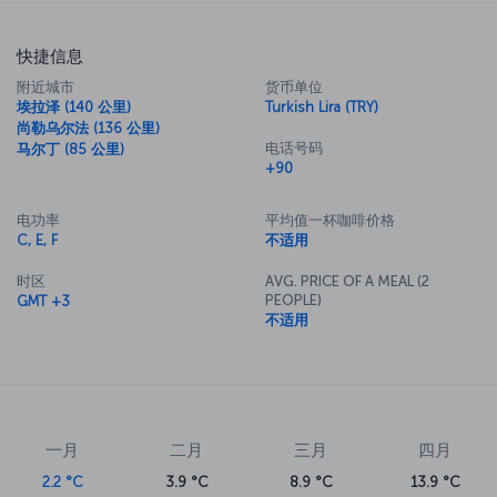
酿卡塔伊菲 (
dolma kadayıf
) 而闻名。 城市的每个角落随处可见小餐馆，
您可以在那里品尝当地美食。
快捷信息
通向下一次安纳托利亚探索之旅的第一步是飞往迪亚巴克尔的机票。
附近城市
货币单位
与我们一起探索迪亚巴克尔
埃拉泽 (140 公里)
Turkish Lira (TRY)
预订飞往迪亚巴克尔的航班，探索这座位于美索不达米亚的非凡历史名
尚勒乌尔法 (136 公里)
城。 迪亚巴克尔及其周边地区的景点包括迪亚巴克尔大清真寺、泽尔泽
电话号码
马尔丁 (85 公里)
+90
万城堡和密特拉神庙、先知 苏莱曼清真寺及其 27 个同伴陵墓、Gazi 公
馆和阿塔图尔克博物馆、马拉巴迪桥、迪亚巴克尔城市博物馆、迪亚巴克
尔城墙和哈桑帕夏旅馆。
电功率
平均值一杯咖啡价格
C, E, F
不适用
探索全新故事：立即预订飞往迪亚巴克尔的航班
现在是时候乘坐 Turkish Airlines 飞往迪亚巴克尔并开启新的故事了！
时区
AVG. PRICE OF A MEAL (2
PEOPLE)
GMT +3
迪亚巴克尔机场
不适用
迪亚巴克尔机场 (DIY) 最初于 1952 年开放，位于迪亚巴克尔的巴格拉尔
区，距离市中心约 10 公里。 该机场运营国际和国内商业航班，毗邻空军
军事基地。 除停车设施外，机场还设有餐厅和休闲区。
一月
二月
三月
四月
2.2 °C
3.9 °C
8.9 °C
13.9 °C