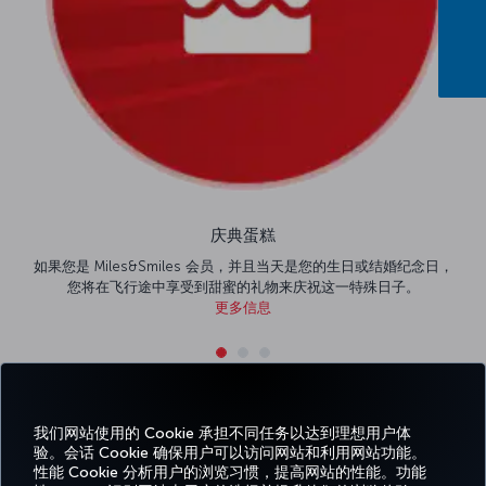
庆典蛋糕
如果您是 Miles&Smiles 会员，并且当天是您的生日或结婚纪念日，
您将在飞行途中享受到甜蜜的礼物来庆祝这一特殊日子。
更多信息
我们网站使用的 Cookie 承担不同任务以达到理想用户体
Facebook
Twitter
Instagram
YouTube
领英
抖音
博客
Pinterest
What
验。会话 Cookie 确保用户可以访问网站和利用网站功能。
性能 Cookie 分析用户的浏览习惯，提高网站的性能。功能