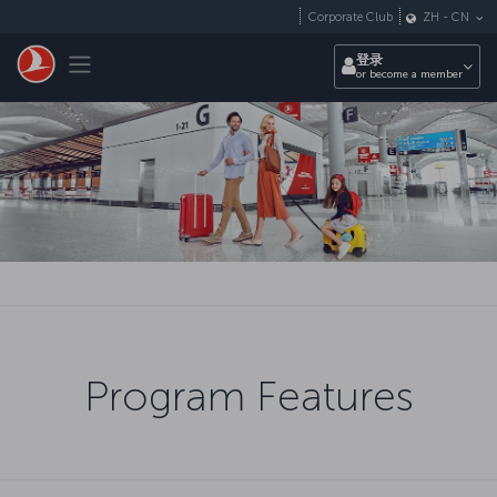
跳转到主要内容
Corporate Club
ZH
-
CN
Toggle navigation
登录
or become a member
Program Features